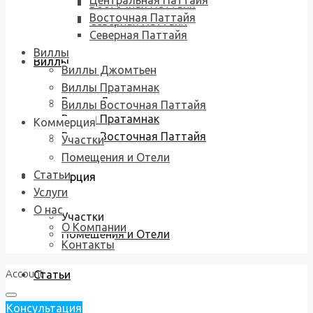
Центральная Паттайя
Восточная Паттайя
Восточная Паттайя
Северная Паттайя
Северная Паттайя
Виллы
Виллы
Виллы Джомтьен
Виллы Пратамнак
Виллы Джомтьен
Виллы Восточная Паттайя
Виллы Пратамнак
Коммерция
Виллы Восточная Паттайя
Участки
Помещения и Отели
Статьи
Коммерция
Услуги
О нас
Участки
О Компании
Помещения и Отели
Контакты
Account
Статьи
Консультация