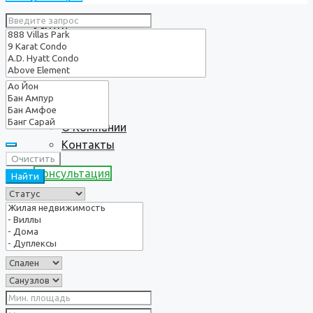
Услуги
О нас
О Компании
Контакты
Очистить
Консультация
Найти