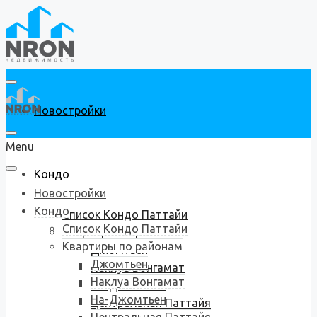
Новостройки
Menu
Кондо
Новостройки
Кондо
Список Кондо Паттайи
Список Кондо Паттайи
Квартиры по районам
Квартиры по районам
Джомтьен
Джомтьен
Наклуа Вонгамат
Наклуа Вонгамат
На-Джомтьен
На-Джомтьен
Центральная Паттайя