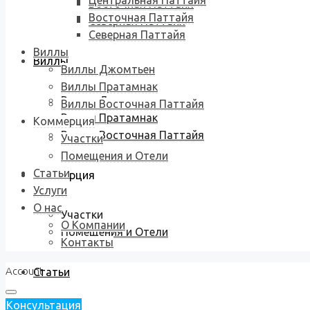
Центральная Паттайя
Восточная Паттайя
Восточная Паттайя
Северная Паттайя
Северная Паттайя
Виллы
Виллы
Виллы Джомтьен
Виллы Пратамнак
Виллы Джомтьен
Виллы Восточная Паттайя
Виллы Пратамнак
Коммерция
Виллы Восточная Паттайя
Участки
Помещения и Отели
Статьи
Коммерция
Услуги
О нас
Участки
О Компании
Помещения и Отели
Контакты
Account
Статьи
Консультация