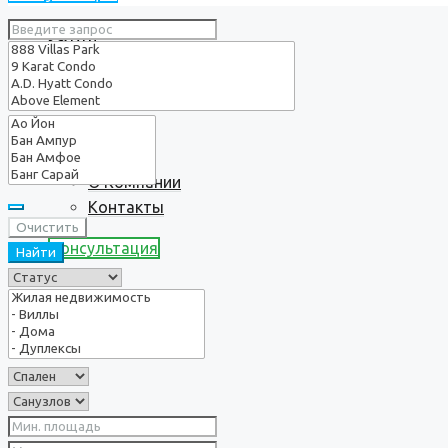
Услуги
О нас
О Компании
Контакты
Очистить
Консультация
Найти