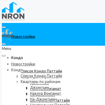
Новостройки
Menu
Кондо
Новостройки
Кондо
Список Кондо Паттайи
Список Кондо Паттайи
Квартиры по районам
Квартиры по районам
Джомтьен
Джомтьен
Наклуа Вонгамат
Наклуа Вонгамат
На-Джомтьен
На-Джомтьен
Центральная Паттайя