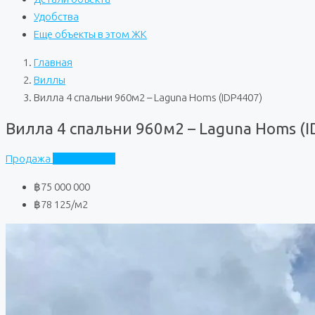
Удобства
Еще объекты в этом ЖК
Главная
Виллы
Вилла 4 спальни 960м2 – Laguna Homs (IDP4407)
Вилла 4 спальни 960м2 – Laguna Homs (I
Продажа
Laguna Homs
฿75 000 000
฿78 125
/м2