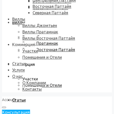
Центральная Паттайя
Восточная Паттайя
Восточная Паттайя
Северная Паттайя
Северная Паттайя
Виллы
Виллы
Виллы Джомтьен
Виллы Пратамнак
Виллы Джомтьен
Виллы Восточная Паттайя
Виллы Пратамнак
Коммерция
Виллы Восточная Паттайя
Участки
Помещения и Отели
Статьи
Коммерция
Услуги
О нас
Участки
О Компании
Помещения и Отели
Контакты
Account
Статьи
Консультация