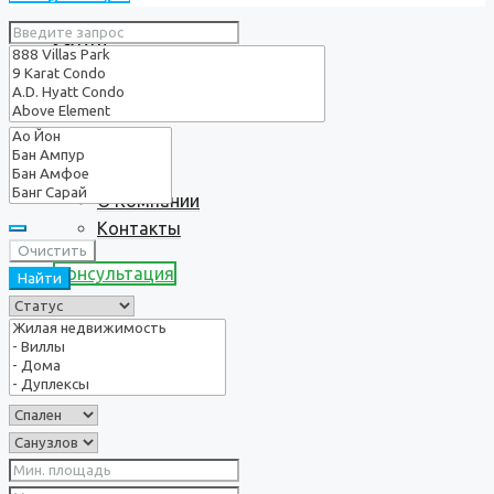
Услуги
О нас
О Компании
Контакты
Очистить
Консультация
Найти