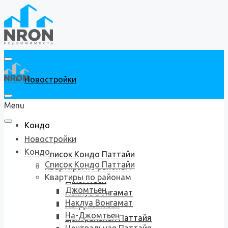
Новостройки
Menu
Кондо
Новостройки
Кондо
Список Кондо Паттайи
Список Кондо Паттайи
Квартиры по районам
Квартиры по районам
Джомтьен
Джомтьен
Наклуа Вонгамат
Наклуа Вонгамат
На-Джомтьен
На-Джомтьен
Центральная Паттайя