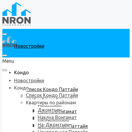
Новостройки
Menu
Кондо
Новостройки
Кондо
Список Кондо Паттайи
Список Кондо Паттайи
Квартиры по районам
Квартиры по районам
Джомтьен
Джомтьен
Наклуа Вонгамат
Наклуа Вонгамат
На-Джомтьен
На-Джомтьен
Центральная Паттайя