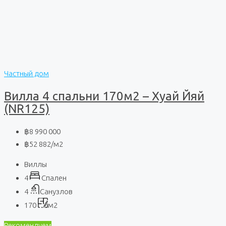
Частный дом
Вилла 4 спальни 170м2 – Хуай Йяй
(NR125)
฿8 990 000
฿52 882
/м2
Виллы
4
Спален
4
Санузлов
170
м2
Рекомендуем