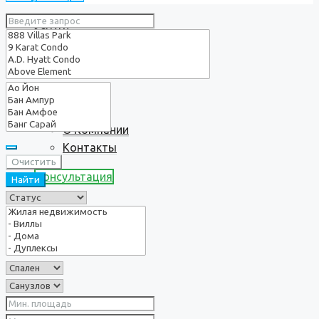
Услуги
О нас
О Компании
Контакты
Очистить
Консультация
Найти