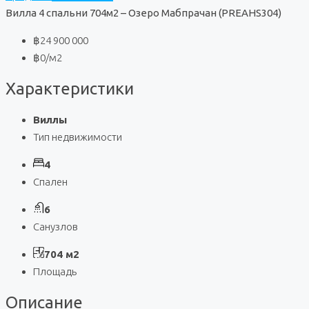
Вилла 4 спальни 704м2 – Озеро Мабпрачан (PREAHS304)
฿24 900 000
฿0
/м2
Характеристики
Виллы
Тип недвижимости
4
Спален
6
Санузлов
704 м2
Площадь
Описание