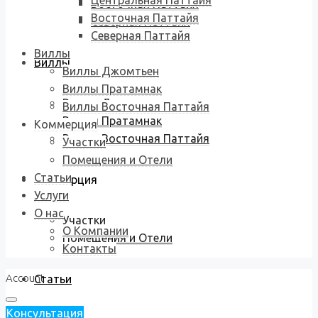
Центральная Паттайя
Восточная Паттайя
Восточная Паттайя
Северная Паттайя
Северная Паттайя
Виллы
Виллы
Виллы Джомтьен
Виллы Пратамнак
Виллы Джомтьен
Виллы Восточная Паттайя
Виллы Пратамнак
Коммерция
Виллы Восточная Паттайя
Участки
Помещения и Отели
Статьи
Коммерция
Услуги
О нас
Участки
О Компании
Помещения и Отели
Контакты
Account
Статьи
Консультация