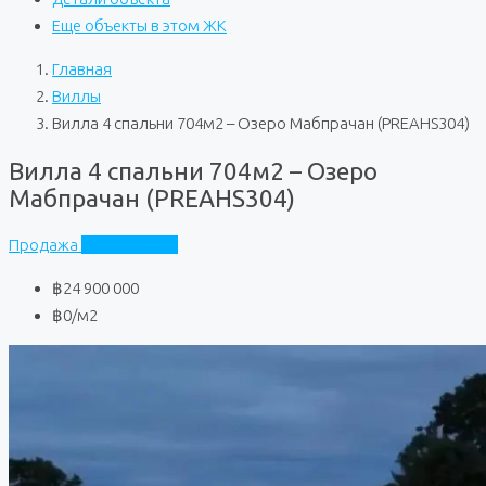
Еще объекты в этом ЖК
Главная
Виллы
Вилла 4 спальни 704м2 – Озеро Мабпрачан (PREAHS304)
Вилла 4 спальни 704м2 – Озеро
Мабпрачан (PREAHS304)
Продажа
Частный дом
฿24 900 000
฿0
/м2