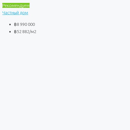
Рекомендуем
Частный дом
฿8 990 000
฿52 882
/м2