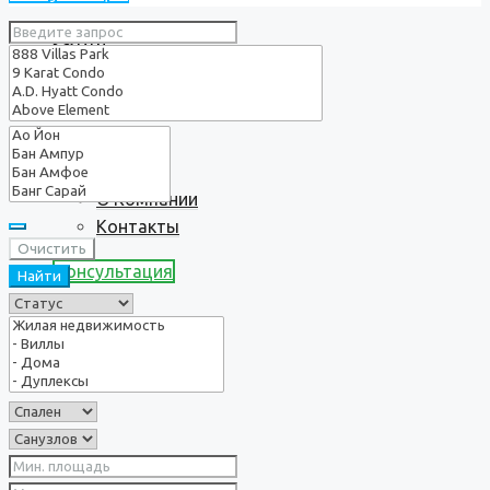
Услуги
О нас
О Компании
Контакты
Очистить
Консультация
Найти