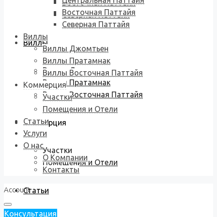
Центральная Паттайя
Восточная Паттайя
Восточная Паттайя
Северная Паттайя
Северная Паттайя
Виллы
Виллы
Виллы Джомтьен
Виллы Пратамнак
Виллы Джомтьен
Виллы Восточная Паттайя
Виллы Пратамнак
Коммерция
Виллы Восточная Паттайя
Участки
Помещения и Отели
Статьи
Коммерция
Услуги
О нас
Участки
О Компании
Помещения и Отели
Контакты
Account
Статьи
Консультация