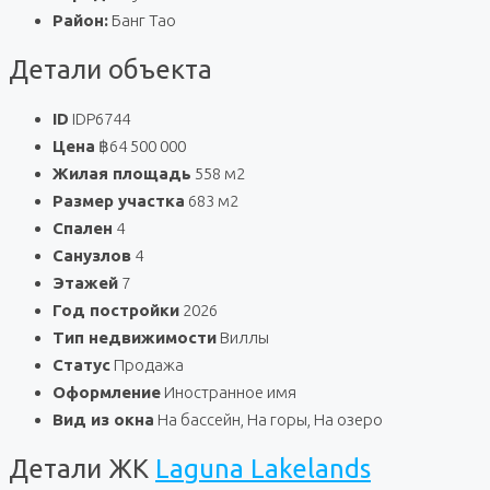
Район:
Банг Тао
Детали объекта
ID
IDP6744
Цена
฿64 500 000
Жилая площадь
558 м2
Размер участка
683 м2
Спален
4
Санузлов
4
Этажей
7
Год постройки
2026
Тип недвижимости
Виллы
Статус
Продажа
Оформление
Иностранное имя
Вид из окна
На бассейн, На горы, На озеро
Детали ЖК
Laguna Lakelands