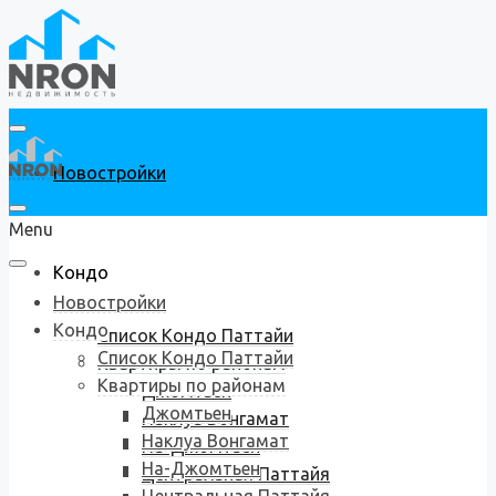
Новостройки
Menu
Кондо
Новостройки
Кондо
Список Кондо Паттайи
Список Кондо Паттайи
Квартиры по районам
Квартиры по районам
Джомтьен
Джомтьен
Наклуа Вонгамат
Наклуа Вонгамат
На-Джомтьен
На-Джомтьен
Центральная Паттайя