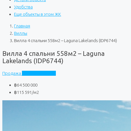
Удобства
Еще объекты в этом ЖК
Главная
Виллы
Вилла 4 спальни 558м2 – Laguna Lakelands (IDP6744)
Вилла 4 спальни 558м2 – Laguna
Lakelands (IDP6744)
Продажа
Laguna Lakelands
฿64 500 000
฿115 591
/м2