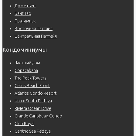
Джомтьен
Банг Тао
Пратамнак
Восточная Паттайя
Центральная Паттайя
Кондоминиумы
Частный дом
Copacabana
The Peak Towers
Cetus Beach Front
Atlantis Condo Resort
Unixx South Pattaya
Riviera Ocean Drive
Grande Caribbean Condo
Club Royal
Centric Sea Pattaya