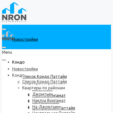
Новостройки
Menu
Кондо
Новостройки
Кондо
Список Кондо Паттайи
Список Кондо Паттайи
Квартиры по районам
Квартиры по районам
Джомтьен
Джомтьен
Наклуа Вонгамат
Наклуа Вонгамат
На-Джомтьен
На-Джомтьен
Центральная Паттайя