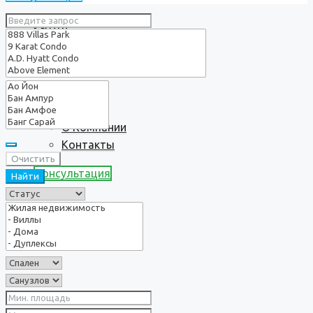
Услуги
О нас
О Компании
Контакты
Очистить
Консультация
Найти