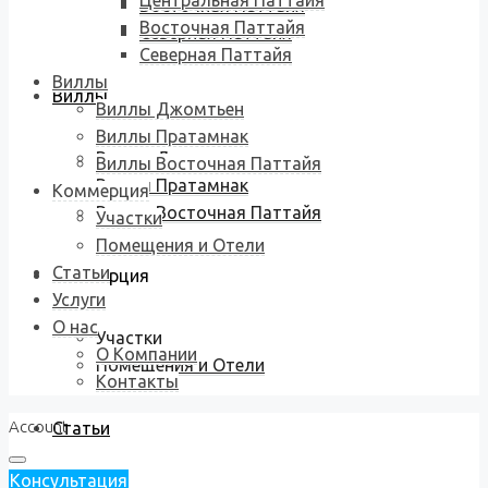
Центральная Паттайя
Восточная Паттайя
Восточная Паттайя
Северная Паттайя
Северная Паттайя
Виллы
Виллы
Виллы Джомтьен
Виллы Пратамнак
Виллы Джомтьен
Виллы Восточная Паттайя
Виллы Пратамнак
Коммерция
Виллы Восточная Паттайя
Участки
Помещения и Отели
Статьи
Коммерция
Услуги
О нас
Участки
О Компании
Помещения и Отели
Контакты
Account
Статьи
Консультация