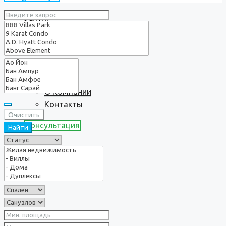
Услуги
О нас
О Компании
Контакты
Очистить
Консультация
Найти