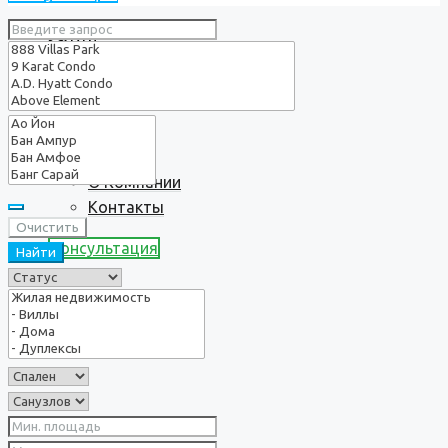
Услуги
О нас
О Компании
Контакты
Очистить
Консультация
Найти