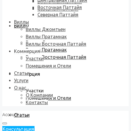
Центральная Паттайя
Восточная Паттайя
Восточная Паттайя
Северная Паттайя
Северная Паттайя
Виллы
Виллы
Виллы Джомтьен
Виллы Пратамнак
Виллы Джомтьен
Виллы Восточная Паттайя
Виллы Пратамнак
Коммерция
Виллы Восточная Паттайя
Участки
Помещения и Отели
Статьи
Коммерция
Услуги
О нас
Участки
О Компании
Помещения и Отели
Контакты
Account
Статьи
Консультация