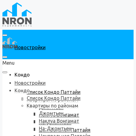
Новостройки
Menu
Кондо
Новостройки
Кондо
Список Кондо Паттайи
Список Кондо Паттайи
Квартиры по районам
Квартиры по районам
Джомтьен
Джомтьен
Наклуа Вонгамат
Наклуа Вонгамат
На-Джомтьен
На-Джомтьен
Центральная Паттайя