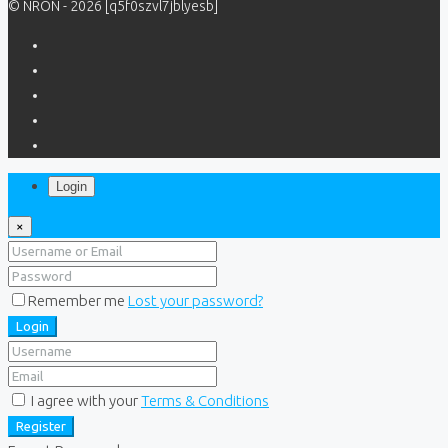
© NRON - 2026 [q5f0szvl7jblyesb]
Login
×
Remember me
Lost your password?
Login
I agree with your
Terms & Conditions
Register