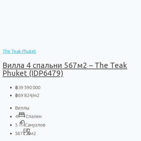
The Teak Phuket
Вилла 4 спальни 567м2 – The Teak
Phuket (IDP6479)
฿39 590 000
฿69 824
/м2
Виллы
4
Спален
5
Санузлов
567
м2