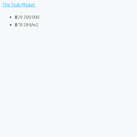
The Teak Phuket
฿29 200 000
฿78 284
/м2