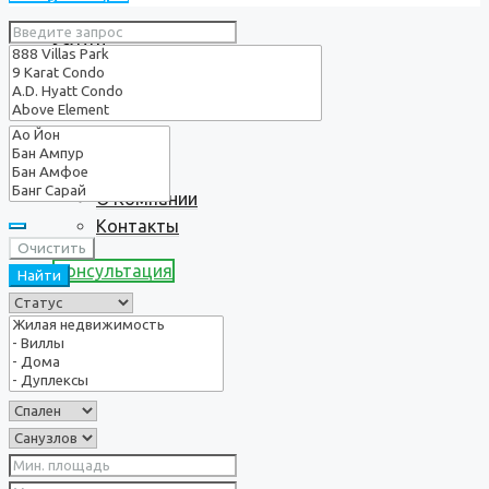
Услуги
О нас
О Компании
Контакты
Очистить
Консультация
Найти