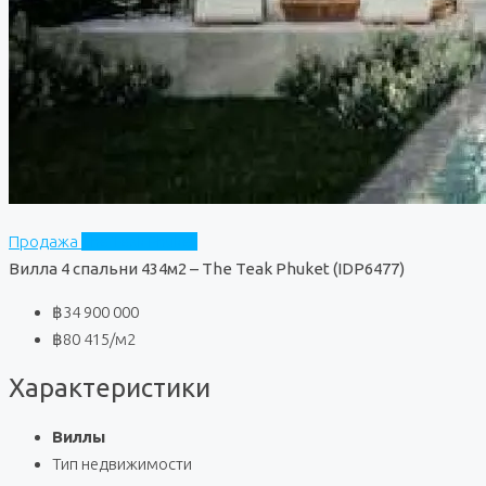
Продажа
The Teak Phuket
Вилла 4 спальни 434м2 – The Teak Phuket (IDP6477)
฿34 900 000
฿80 415
/м2
Характеристики
Виллы
Тип недвижимости