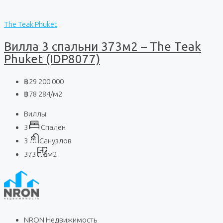
The Teak Phuket
Вилла 3 спальни 373м2 – The Teak
Phuket (IDP8077)
฿29 200 000
฿78 284
/м2
Виллы
3
Спален
3
Санузлов
373
м2
NRON Недвижимость