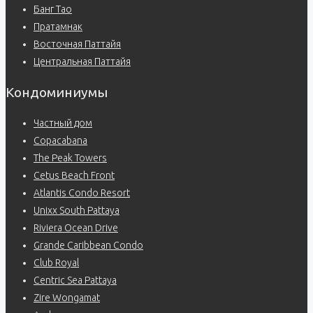
Банг Тао
Пратамнак
Восточная Паттайя
Центральная Паттайя
Кондоминиумы
Частный дом
Copacabana
The Peak Towers
Cetus Beach Front
Atlantis Condo Resort
Unixx South Pattaya
Riviera Ocean Drive
Grande Caribbean Condo
Club Royal
Centric Sea Pattaya
Zire Wongamat