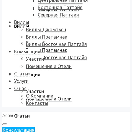
Центральная Паттайя
Восточная Паттайя
Восточная Паттайя
Северная Паттайя
Северная Паттайя
Виллы
Виллы
Виллы Джомтьен
Виллы Пратамнак
Виллы Джомтьен
Виллы Восточная Паттайя
Виллы Пратамнак
Коммерция
Виллы Восточная Паттайя
Участки
Помещения и Отели
Статьи
Коммерция
Услуги
О нас
Участки
О Компании
Помещения и Отели
Контакты
Account
Статьи
Консультация