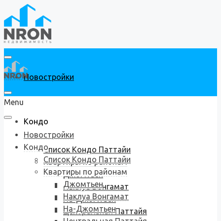
Новостройки
Menu
Кондо
Новостройки
Кондо
Список Кондо Паттайи
Список Кондо Паттайи
Квартиры по районам
Квартиры по районам
Джомтьен
Джомтьен
Наклуа Вонгамат
Наклуа Вонгамат
На-Джомтьен
На-Джомтьен
Центральная Паттайя