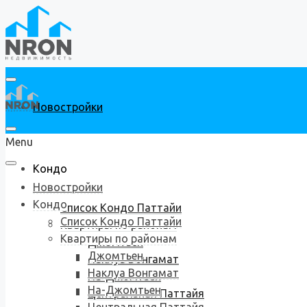
Новостройки
Menu
Кондо
Новостройки
Кондо
Список Кондо Паттайи
Список Кондо Паттайи
Квартиры по районам
Квартиры по районам
Джомтьен
Джомтьен
Наклуа Вонгамат
Наклуа Вонгамат
На-Джомтьен
На-Джомтьен
Центральная Паттайя