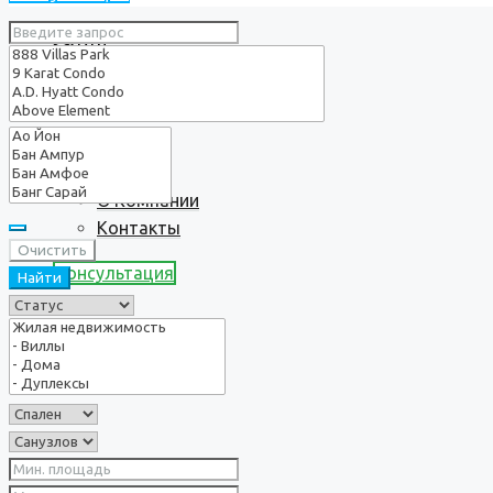
Услуги
О нас
О Компании
Контакты
Очистить
Консультация
Найти