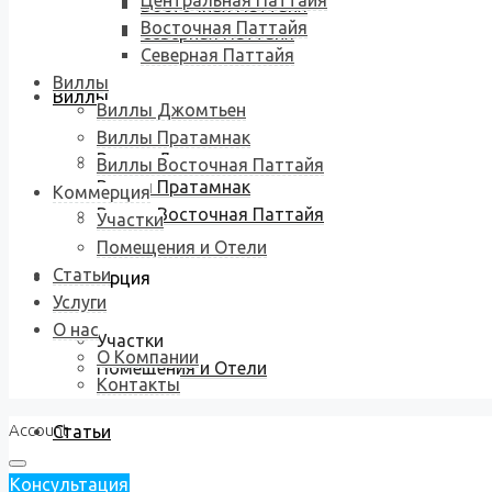
Центральная Паттайя
Восточная Паттайя
Восточная Паттайя
Северная Паттайя
Северная Паттайя
Виллы
Виллы
Виллы Джомтьен
Виллы Пратамнак
Виллы Джомтьен
Виллы Восточная Паттайя
Виллы Пратамнак
Коммерция
Виллы Восточная Паттайя
Участки
Помещения и Отели
Статьи
Коммерция
Услуги
О нас
Участки
О Компании
Помещения и Отели
Контакты
Account
Статьи
Консультация