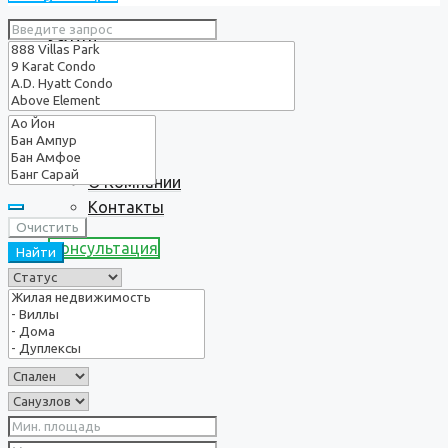
Услуги
О нас
О Компании
Контакты
Очистить
Консультация
Найти