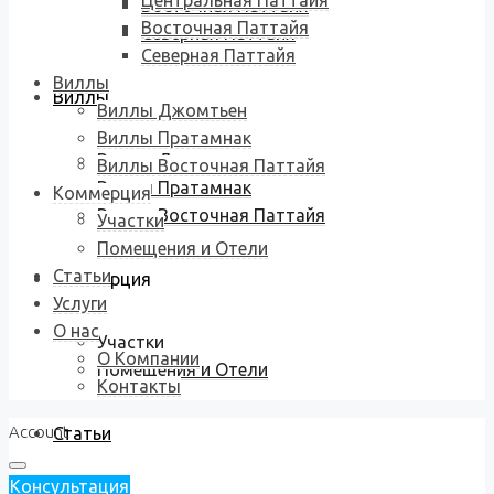
Центральная Паттайя
Восточная Паттайя
Восточная Паттайя
Северная Паттайя
Северная Паттайя
Виллы
Виллы
Виллы Джомтьен
Виллы Пратамнак
Виллы Джомтьен
Виллы Восточная Паттайя
Виллы Пратамнак
Коммерция
Виллы Восточная Паттайя
Участки
Помещения и Отели
Статьи
Коммерция
Услуги
О нас
Участки
О Компании
Помещения и Отели
Контакты
Account
Статьи
Консультация