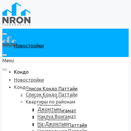
Новостройки
Menu
Кондо
Новостройки
Кондо
Список Кондо Паттайи
Список Кондо Паттайи
Квартиры по районам
Квартиры по районам
Джомтьен
Джомтьен
Наклуа Вонгамат
Наклуа Вонгамат
На-Джомтьен
На-Джомтьен
Центральная Паттайя