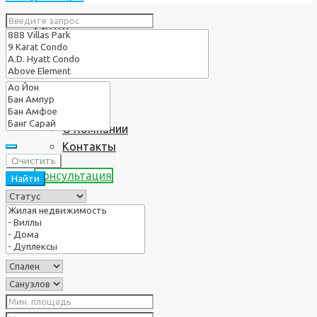
Услуги
О нас
О Компании
Контакты
Очистить
Консультация
Найти