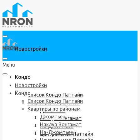
Новостройки
Menu
Кондо
Новостройки
Кондо
Список Кондо Паттайи
Список Кондо Паттайи
Квартиры по районам
Квартиры по районам
Джомтьен
Джомтьен
Наклуа Вонгамат
Наклуа Вонгамат
На-Джомтьен
На-Джомтьен
Центральная Паттайя