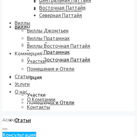
Центральная Паттайя
Восточная Паттайя
Восточная Паттайя
Северная Паттайя
Северная Паттайя
Виллы
Виллы
Виллы Джомтьен
Виллы Пратамнак
Виллы Джомтьен
Виллы Восточная Паттайя
Виллы Пратамнак
Коммерция
Виллы Восточная Паттайя
Участки
Помещения и Отели
Статьи
Коммерция
Услуги
О нас
Участки
О Компании
Помещения и Отели
Контакты
Account
Статьи
Консультация