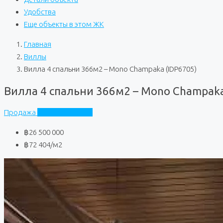
Удобства
Еще объекты в этом ЖК
Главная
Виллы
Вилла 4 спальни 366м2 – Mono Champaka (IDP6705)
Вилла 4 спальни 366м2 – Mono Champaka
Продажа
Mono Champaka
฿26 500 000
฿72 404
/м2