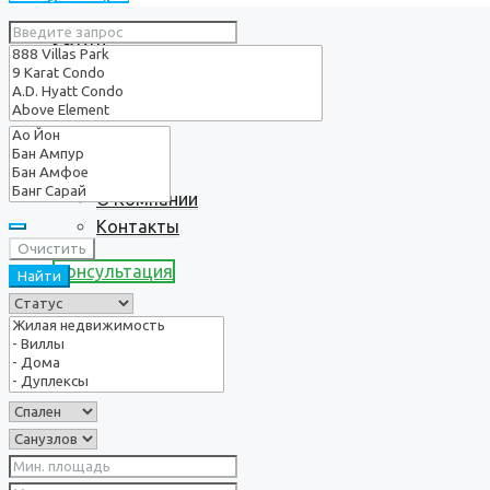
Услуги
О нас
О Компании
Контакты
Очистить
Консультация
Найти