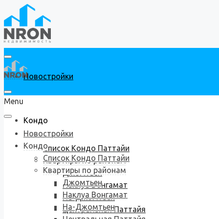
Новостройки
Menu
Кондо
Новостройки
Кондо
Список Кондо Паттайи
Список Кондо Паттайи
Квартиры по районам
Квартиры по районам
Джомтьен
Джомтьен
Наклуа Вонгамат
Наклуа Вонгамат
На-Джомтьен
На-Джомтьен
Центральная Паттайя