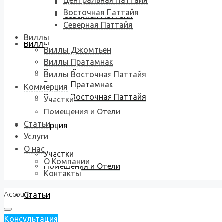
Центральная Паттайя
Восточная Паттайя
Восточная Паттайя
Северная Паттайя
Северная Паттайя
Виллы
Виллы
Виллы Джомтьен
Виллы Пратамнак
Виллы Джомтьен
Виллы Восточная Паттайя
Виллы Пратамнак
Коммерция
Виллы Восточная Паттайя
Участки
Помещения и Отели
Статьи
Коммерция
Услуги
О нас
Участки
О Компании
Помещения и Отели
Контакты
Account
Статьи
Консультация