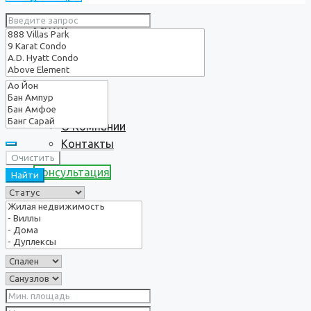
Услуги
О нас
О Компании
Контакты
Очистить
Консультация
Найти