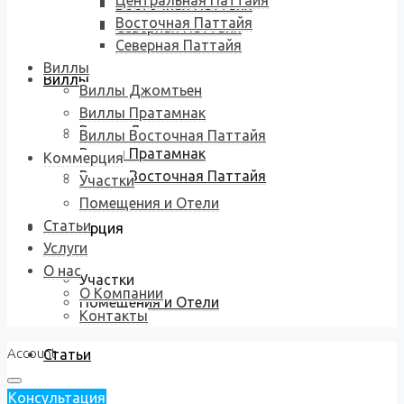
Центральная Паттайя
Восточная Паттайя
Восточная Паттайя
Северная Паттайя
Северная Паттайя
Виллы
Виллы
Виллы Джомтьен
Виллы Пратамнак
Виллы Джомтьен
Виллы Восточная Паттайя
Виллы Пратамнак
Коммерция
Виллы Восточная Паттайя
Участки
Помещения и Отели
Статьи
Коммерция
Услуги
О нас
Участки
О Компании
Помещения и Отели
Контакты
Account
Статьи
Консультация