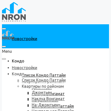
Новостройки
Menu
Кондо
Новостройки
Кондо
Список Кондо Паттайи
Список Кондо Паттайи
Квартиры по районам
Квартиры по районам
Джомтьен
Джомтьен
Наклуа Вонгамат
Наклуа Вонгамат
На-Джомтьен
На-Джомтьен
Центральная Паттайя