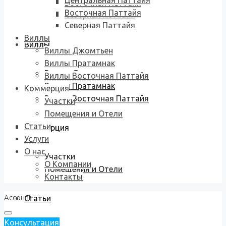
Центральная Паттайя
Восточная Паттайя
Восточная Паттайя
Северная Паттайя
Северная Паттайя
Виллы
Виллы
Виллы Джомтьен
Виллы Пратамнак
Виллы Джомтьен
Виллы Восточная Паттайя
Виллы Пратамнак
Коммерция
Виллы Восточная Паттайя
Участки
Помещения и Отели
Статьи
Коммерция
Услуги
О нас
Участки
О Компании
Помещения и Отели
Контакты
Account
Статьи
Консультация