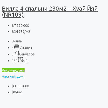
Вилла 4 спальни 230м2 – Хуай Йяй
(NR109)
฿7 990 000
฿34 739
/м2
Виллы
4
Спален
3
Санузлов
230
м2
Рекомендуем
Частный дом
฿3 990 000
฿0
/м2