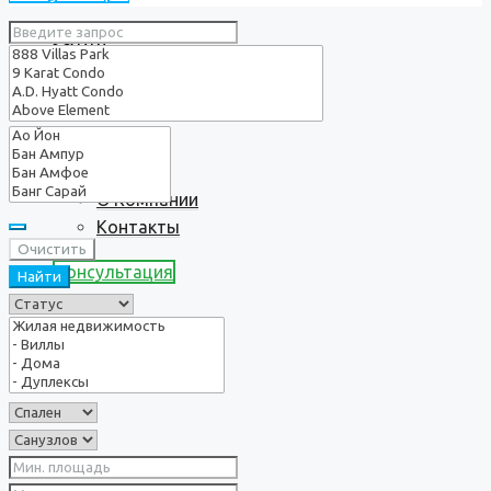
Услуги
О нас
О Компании
Контакты
Очистить
Консультация
Найти