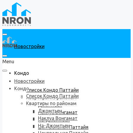
Новостройки
Menu
Кондо
Новостройки
Кондо
Список Кондо Паттайи
Список Кондо Паттайи
Квартиры по районам
Квартиры по районам
Джомтьен
Джомтьен
Наклуа Вонгамат
Наклуа Вонгамат
На-Джомтьен
На-Джомтьен
Центральная Паттайя