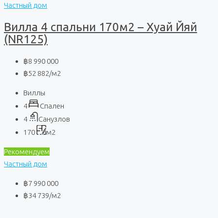
Частный дом
Вилла 4 спальни 170м2 – Хуай Йяй
(NR125)
฿8 990 000
฿52 882
/м2
Виллы
4
Спален
4
Санузлов
170
м2
Рекомендуем
Частный дом
฿7 990 000
฿34 739
/м2