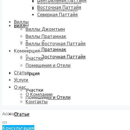
Центральная Паттайя
Восточная Паттайя
Восточная Паттайя
Северная Паттайя
Северная Паттайя
Виллы
Виллы
Виллы Джомтьен
Виллы Пратамнак
Виллы Джомтьен
Виллы Восточная Паттайя
Виллы Пратамнак
Коммерция
Виллы Восточная Паттайя
Участки
Помещения и Отели
Статьи
Коммерция
Услуги
О нас
Участки
О Компании
Помещения и Отели
Контакты
Account
Статьи
Консультация