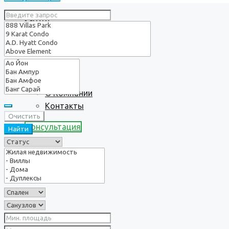
Услуги
О нас
О Компании
Контакты
Очистить
Консультация
Найти