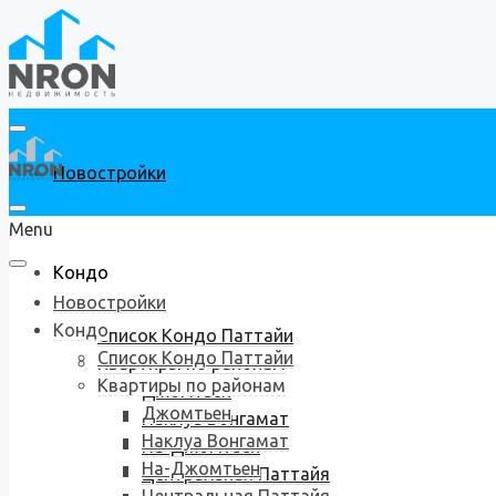
Новостройки
Menu
Кондо
Новостройки
Кондо
Список Кондо Паттайи
Список Кондо Паттайи
Квартиры по районам
Квартиры по районам
Джомтьен
Джомтьен
Наклуа Вонгамат
Наклуа Вонгамат
На-Джомтьен
На-Джомтьен
Центральная Паттайя