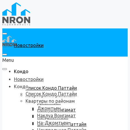
Новостройки
Menu
Кондо
Новостройки
Кондо
Список Кондо Паттайи
Список Кондо Паттайи
Квартиры по районам
Квартиры по районам
Джомтьен
Джомтьен
Наклуа Вонгамат
Наклуа Вонгамат
На-Джомтьен
На-Джомтьен
Центральная Паттайя