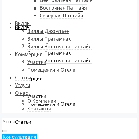
Центральная Паттайя
Восточная Паттайя
Восточная Паттайя
Северная Паттайя
Северная Паттайя
Виллы
Виллы
Виллы Джомтьен
Виллы Пратамнак
Виллы Джомтьен
Виллы Восточная Паттайя
Виллы Пратамнак
Коммерция
Виллы Восточная Паттайя
Участки
Помещения и Отели
Статьи
Коммерция
Услуги
О нас
Участки
О Компании
Помещения и Отели
Контакты
Account
Статьи
Консультация