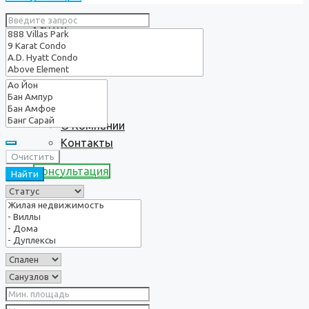
Услуги
О нас
О Компании
Контакты
Очистить
Консультация
Найти