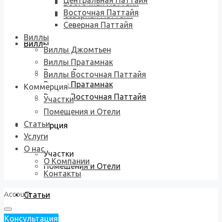
Центральная Паттайя
Восточная Паттайя
Восточная Паттайя
Северная Паттайя
Северная Паттайя
Виллы
Виллы
Виллы Джомтьен
Виллы Пратамнак
Виллы Джомтьен
Виллы Восточная Паттайя
Виллы Пратамнак
Коммерция
Виллы Восточная Паттайя
Участки
Помещения и Отели
Статьи
Коммерция
Услуги
О нас
Участки
О Компании
Помещения и Отели
Контакты
Account
Статьи
Консультация