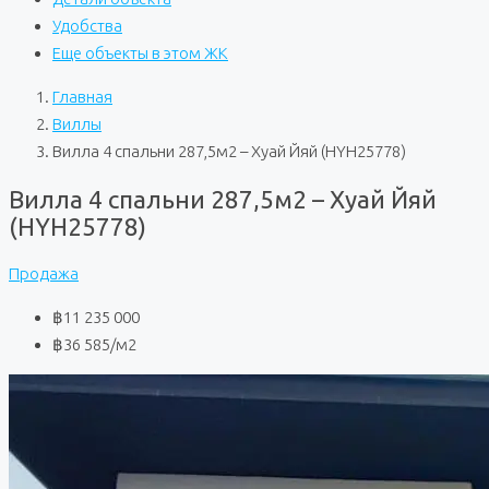
Удобства
Еще объекты в этом ЖК
Главная
Виллы
Вилла 4 спальни 287,5м2 – Хуай Йяй (HYH25778)
Вилла 4 спальни 287,5м2 – Хуай Йяй
(HYH25778)
Продажа
฿11 235 000
฿36 585
/м2