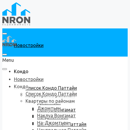
Новостройки
Menu
Кондо
Новостройки
Кондо
Список Кондо Паттайи
Список Кондо Паттайи
Квартиры по районам
Квартиры по районам
Джомтьен
Джомтьен
Наклуа Вонгамат
Наклуа Вонгамат
На-Джомтьен
На-Джомтьен
Центральная Паттайя