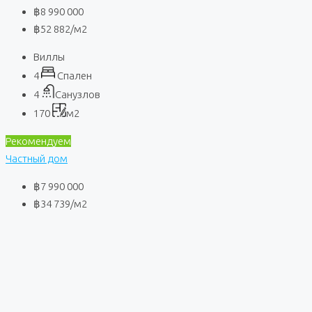
฿8 990 000
฿52 882
/м2
Виллы
4
Спален
4
Санузлов
170
м2
Рекомендуем
Частный дом
฿7 990 000
฿34 739
/м2