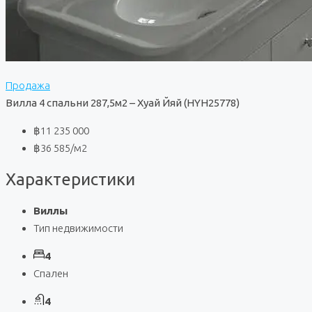
Продажа
Вилла 4 спальни 287,5м2 – Хуай Йяй (HYH25778)
฿11 235 000
฿36 585
/м2
Характеристики
Виллы
Тип недвижимости
4
Спален
4