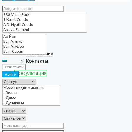
Услуги
О нас
О Компании
Контакты
Очистить
Консультация
Найти