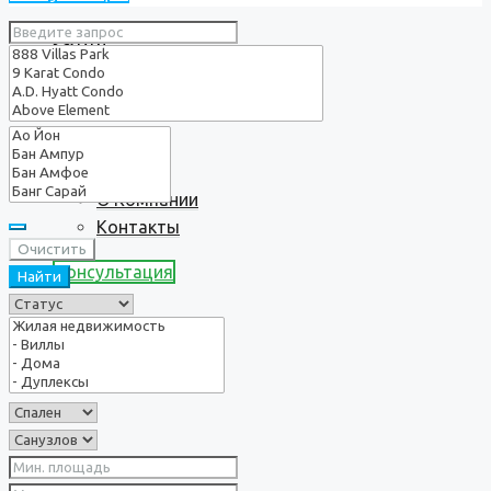
Услуги
О нас
О Компании
Контакты
Очистить
Консультация
Найти