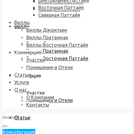
Центральная Паттайя
Восточная Паттайя
Восточная Паттайя
Северная Паттайя
Северная Паттайя
Виллы
Виллы
Виллы Джомтьен
Виллы Пратамнак
Виллы Джомтьен
Виллы Восточная Паттайя
Виллы Пратамнак
Коммерция
Виллы Восточная Паттайя
Участки
Помещения и Отели
Статьи
Коммерция
Услуги
О нас
Участки
О Компании
Помещения и Отели
Контакты
Account
Статьи
Консультация