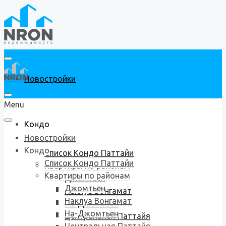
Новостройки
Menu
Кондо
Новостройки
Кондо
Список Кондо Паттайи
Список Кондо Паттайи
Квартиры по районам
Квартиры по районам
Джомтьен
Джомтьен
Наклуа Вонгамат
Наклуа Вонгамат
На-Джомтьен
На-Джомтьен
Центральная Паттайя