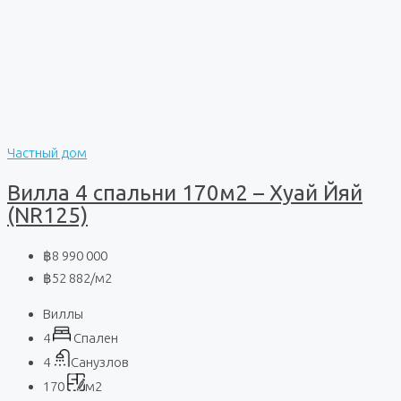
Частный дом
Вилла 4 спальни 170м2 – Хуай Йяй
(NR125)
฿8 990 000
฿52 882
/м2
Виллы
4
Спален
4
Санузлов
170
м2