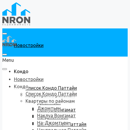
Новостройки
Menu
Кондо
Новостройки
Кондо
Список Кондо Паттайи
Список Кондо Паттайи
Квартиры по районам
Квартиры по районам
Джомтьен
Джомтьен
Наклуа Вонгамат
Наклуа Вонгамат
На-Джомтьен
На-Джомтьен
Центральная Паттайя