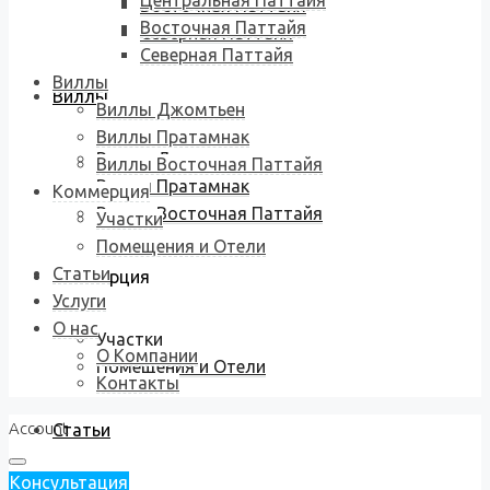
Центральная Паттайя
Восточная Паттайя
Восточная Паттайя
Северная Паттайя
Северная Паттайя
Виллы
Виллы
Виллы Джомтьен
Виллы Пратамнак
Виллы Джомтьен
Виллы Восточная Паттайя
Виллы Пратамнак
Коммерция
Виллы Восточная Паттайя
Участки
Помещения и Отели
Статьи
Коммерция
Услуги
О нас
Участки
О Компании
Помещения и Отели
Контакты
Account
Статьи
Консультация