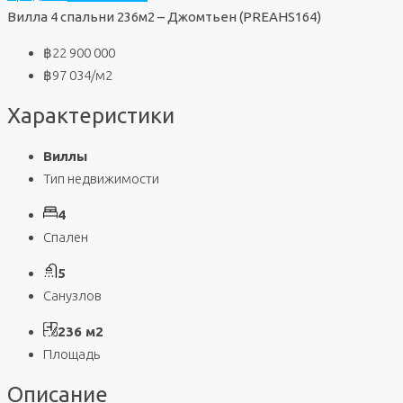
Вилла 4 спальни 236м2 – Джомтьен (PREAHS164)
฿22 900 000
฿97 034
/м2
Характеристики
Виллы
Тип недвижимости
4
Спален
5
Санузлов
236 м2
Площадь
Описание