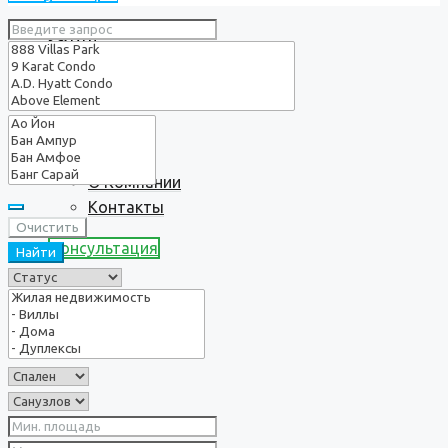
Услуги
О нас
О Компании
Контакты
Очистить
Консультация
Найти