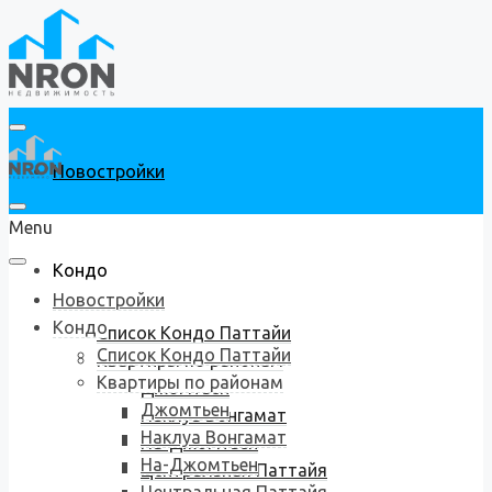
Новостройки
Menu
Кондо
Новостройки
Кондо
Список Кондо Паттайи
Список Кондо Паттайи
Квартиры по районам
Квартиры по районам
Джомтьен
Джомтьен
Наклуа Вонгамат
Наклуа Вонгамат
На-Джомтьен
На-Джомтьен
Центральная Паттайя