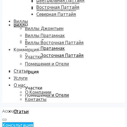
Центральная Паттайя
Восточная Паттайя
Восточная Паттайя
Северная Паттайя
Северная Паттайя
Виллы
Виллы
Виллы Джомтьен
Виллы Пратамнак
Виллы Джомтьен
Виллы Восточная Паттайя
Виллы Пратамнак
Коммерция
Виллы Восточная Паттайя
Участки
Помещения и Отели
Статьи
Коммерция
Услуги
О нас
Участки
О Компании
Помещения и Отели
Контакты
Account
Статьи
Консультация