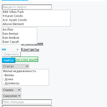
Услуги
О нас
О Компании
Контакты
Очистить
Консультация
Найти