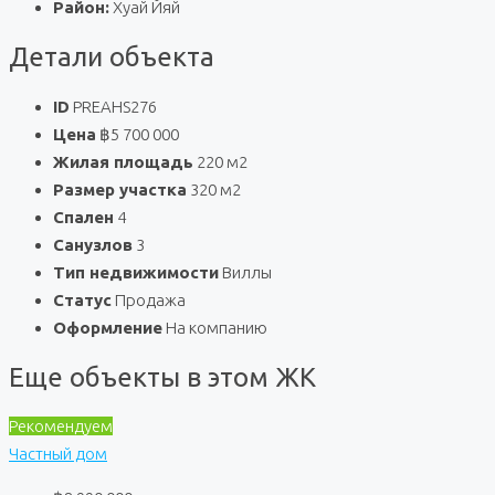
Район:
Хуай Йяй
Детали объекта
ID
PREAHS276
Цена
฿5 700 000
Жилая площадь
220 м2
Размер участка
320 м2
Спален
4
Санузлов
3
Тип недвижимости
Виллы
Статус
Продажа
Оформление
На компанию
Еще объекты в этом ЖК
Рекомендуем
Частный дом