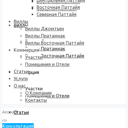
Центральная Паттайя
Восточная Паттайя
Восточная Паттайя
Северная Паттайя
Северная Паттайя
Виллы
Виллы
Виллы Джомтьен
Виллы Пратамнак
Виллы Джомтьен
Виллы Восточная Паттайя
Виллы Пратамнак
Коммерция
Виллы Восточная Паттайя
Участки
Помещения и Отели
Статьи
Коммерция
Услуги
О нас
Участки
О Компании
Помещения и Отели
Контакты
Account
Статьи
Консультация