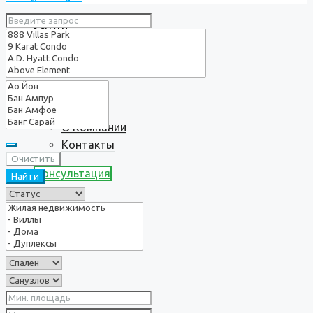
Услуги
О нас
О Компании
Контакты
Очистить
Консультация
Найти