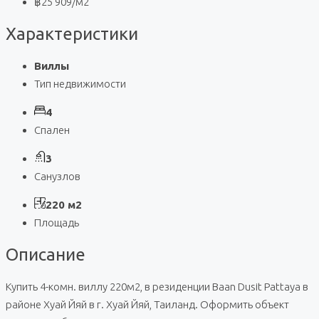
฿25 909
/м2
Характеристики
Виллы
Тип недвижимости
4
Спален
3
Санузлов
220 м2
Площадь
Описание
Купить 4-комн. виллу 220м2, в резиденции Baan Dusit Pattaya в
районе Хуай Йяй в г. Хуай Йяй, Таиланд. Оформить объект