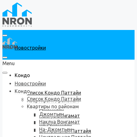
Новостройки
Menu
Кондо
Новостройки
Кондо
Список Кондо Паттайи
Список Кондо Паттайи
Квартиры по районам
Квартиры по районам
Джомтьен
Джомтьен
Наклуа Вонгамат
Наклуа Вонгамат
На-Джомтьен
На-Джомтьен
Центральная Паттайя