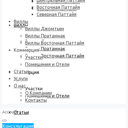
Центральная Паттайя
Восточная Паттайя
Восточная Паттайя
Северная Паттайя
Северная Паттайя
Виллы
Виллы
Виллы Джомтьен
Виллы Пратамнак
Виллы Джомтьен
Виллы Восточная Паттайя
Виллы Пратамнак
Коммерция
Виллы Восточная Паттайя
Участки
Помещения и Отели
Статьи
Коммерция
Услуги
О нас
Участки
О Компании
Помещения и Отели
Контакты
Account
Статьи
Консультация