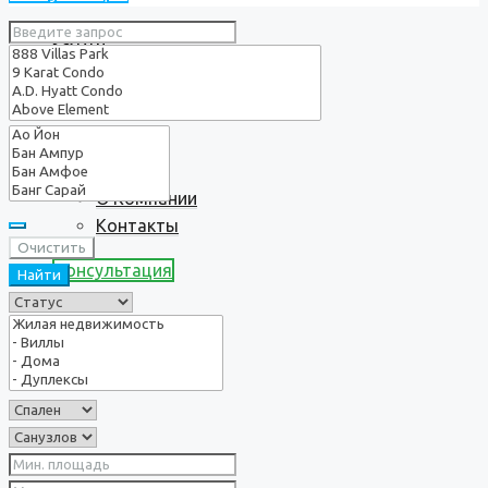
Услуги
О нас
О Компании
Контакты
Очистить
Консультация
Найти