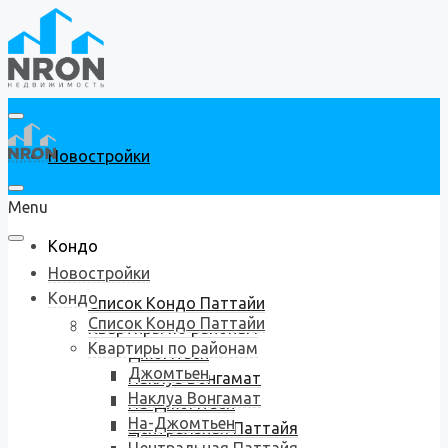
Новостройки
Menu
Кондо
Новостройки
Кондо
Список Кондо Паттайи
Список Кондо Паттайи
Квартиры по районам
Квартиры по районам
Джомтьен
Джомтьен
Наклуа Вонгамат
Наклуа Вонгамат
На-Джомтьен
На-Джомтьен
Центральная Паттайя