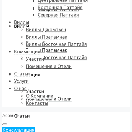
Центральная Паттайя
Восточная Паттайя
Восточная Паттайя
Северная Паттайя
Северная Паттайя
Виллы
Виллы
Виллы Джомтьен
Виллы Пратамнак
Виллы Джомтьен
Виллы Восточная Паттайя
Виллы Пратамнак
Коммерция
Виллы Восточная Паттайя
Участки
Помещения и Отели
Статьи
Коммерция
Услуги
О нас
Участки
О Компании
Помещения и Отели
Контакты
Account
Статьи
Консультация