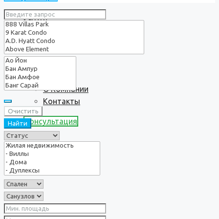
Услуги
О нас
О Компании
Контакты
Очистить
Консультация
Найти