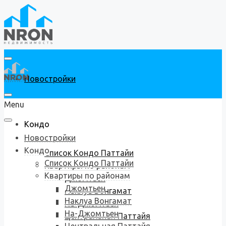
Новостройки
Menu
Кондо
Новостройки
Кондо
Список Кондо Паттайи
Список Кондо Паттайи
Квартиры по районам
Квартиры по районам
Джомтьен
Джомтьен
Наклуа Вонгамат
Наклуа Вонгамат
На-Джомтьен
На-Джомтьен
Центральная Паттайя