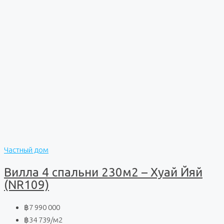
Частный дом
Вилла 4 спальни 230м2 – Хуай Йяй
(NR109)
฿7 990 000
฿34 739
/м2