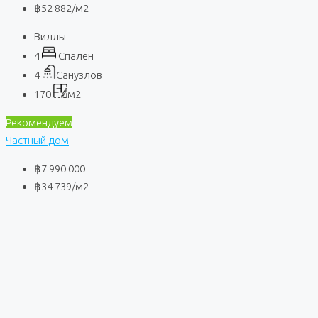
฿52 882
/м2
Виллы
4
Спален
4
Санузлов
170
м2
Рекомендуем
Частный дом
฿7 990 000
฿34 739
/м2