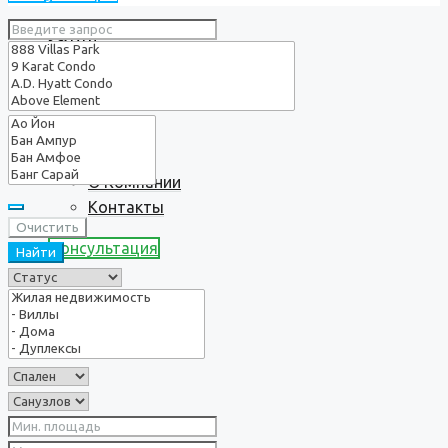
Услуги
О нас
О Компании
Контакты
Очистить
Консультация
Найти