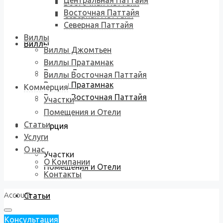
Центральная Паттайя
Восточная Паттайя
Восточная Паттайя
Северная Паттайя
Северная Паттайя
Виллы
Виллы
Виллы Джомтьен
Виллы Пратамнак
Виллы Джомтьен
Виллы Восточная Паттайя
Виллы Пратамнак
Коммерция
Виллы Восточная Паттайя
Участки
Помещения и Отели
Статьи
Коммерция
Услуги
О нас
Участки
О Компании
Помещения и Отели
Контакты
Account
Статьи
Консультация