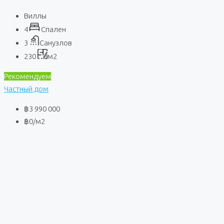
Виллы
4
Спален
3
Санузлов
230
м2
Рекомендуем
Частный дом
฿3 990 000
฿0
/м2