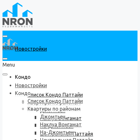
Новостройки
Menu
Кондо
Новостройки
Кондо
Список Кондо Паттайи
Список Кондо Паттайи
Квартиры по районам
Квартиры по районам
Джомтьен
Джомтьен
Наклуа Вонгамат
Наклуа Вонгамат
На-Джомтьен
На-Джомтьен
Центральная Паттайя