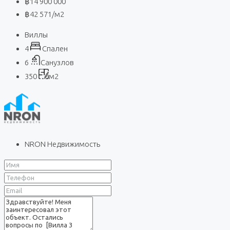
฿14 900 000
฿42 571
/м2
Виллы
4
Спален
6
Санузлов
350
м2
NRON Недвижимость