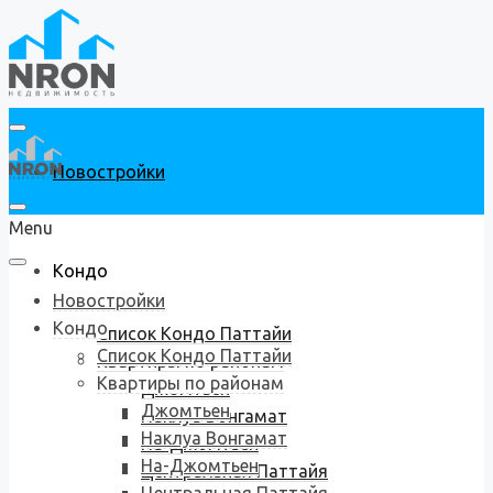
Новостройки
Menu
Кондо
Новостройки
Кондо
Список Кондо Паттайи
Список Кондо Паттайи
Квартиры по районам
Квартиры по районам
Джомтьен
Джомтьен
Наклуа Вонгамат
Наклуа Вонгамат
На-Джомтьен
На-Джомтьен
Центральная Паттайя