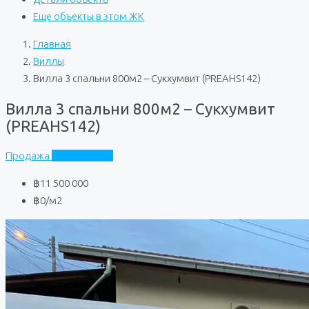
Еще объекты в этом ЖК
Главная
Виллы
Вилла 3 спальни 800м2 – Сукхумвит (PREAHS142)
Вилла 3 спальни 800м2 – Сукхумвит
(PREAHS142)
Продажа
Частный дом
฿11 500 000
฿0
/м2