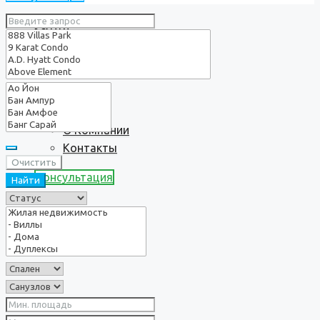
Услуги
О нас
О Компании
Контакты
Очистить
Консультация
Найти