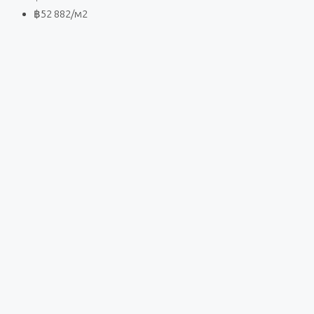
฿52 882
/м2