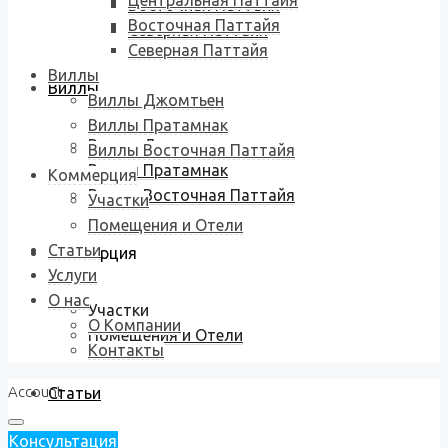
Центральная Паттайя
Восточная Паттайя
Восточная Паттайя
Северная Паттайя
Северная Паттайя
Виллы
Виллы
Виллы Джомтьен
Виллы Пратамнак
Виллы Джомтьен
Виллы Восточная Паттайя
Виллы Пратамнак
Коммерция
Виллы Восточная Паттайя
Участки
Помещения и Отели
Статьи
Коммерция
Услуги
О нас
Участки
О Компании
Помещения и Отели
Контакты
Account
Статьи
Консультация