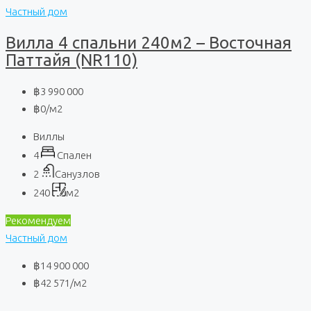
Частный дом
Вилла 4 спальни 240м2 – Восточная
Паттайя (NR110)
฿3 990 000
฿0
/м2
Виллы
4
Спален
2
Санузлов
240
м2
Рекомендуем
Частный дом
฿14 900 000
฿42 571
/м2