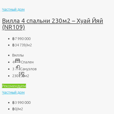
Частный дом
Вилла 4 спальни 230м2 – Хуай Йяй
(NR109)
฿7 990 000
฿34 739
/м2
Виллы
4
Спален
3
Санузлов
230
м2
Рекомендуем
Частный дом
฿3 990 000
฿0
/м2