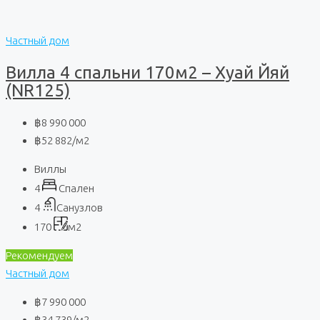
Частный дом
Вилла 4 спальни 170м2 – Хуай Йяй
(NR125)
฿8 990 000
฿52 882
/м2
Виллы
4
Спален
4
Санузлов
170
м2
Рекомендуем
Частный дом
฿7 990 000
฿34 739
/м2