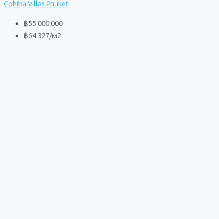
Cohiba Villas Phuket
฿55 000 000
฿64 327
/м2