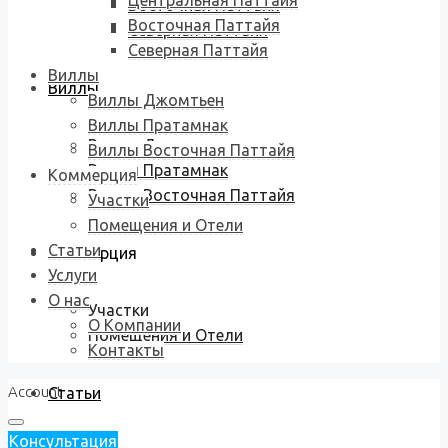
Центральная Паттайя
Восточная Паттайя
Восточная Паттайя
Северная Паттайя
Северная Паттайя
Виллы
Виллы
Виллы Джомтьен
Виллы Пратамнак
Виллы Джомтьен
Виллы Восточная Паттайя
Виллы Пратамнак
Коммерция
Виллы Восточная Паттайя
Участки
Помещения и Отели
Статьи
Коммерция
Услуги
О нас
Участки
О Компании
Помещения и Отели
Контакты
Account
Статьи
Консультация