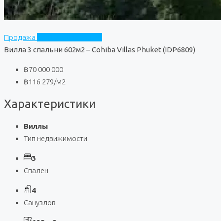
Продажа
Cohiba Villas Phuket
Вилла 3 спальни 602м2 – Cohiba Villas Phuket (IDP6809)
฿70 000 000
฿116 279
/м2
Характеристики
Виллы
Тип недвижимости
3
Спален
4
Санузлов