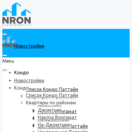
Новостройки
Menu
Кондо
Новостройки
Кондо
Список Кондо Паттайи
Список Кондо Паттайи
Квартиры по районам
Квартиры по районам
Джомтьен
Джомтьен
Наклуа Вонгамат
Наклуа Вонгамат
На-Джомтьен
На-Джомтьен
Центральная Паттайя