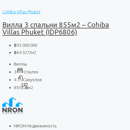
Cohiba Villas Phuket
Вилла 3 спальни 855м2 – Cohiba
Villas Phuket (IDP6806)
฿55 000 000
฿64 327
/м2
Виллы
3
Спален
4
Санузлов
855
м2
NRON Недвижимость