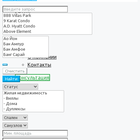
Услуги
О нас
О Компании
Контакты
Очистить
Консультация
Найти