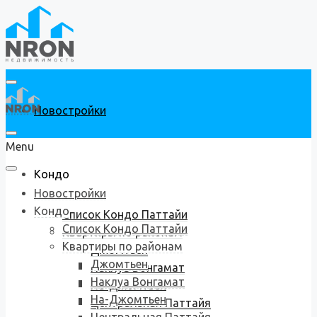
Новостройки
Menu
Кондо
Новостройки
Кондо
Список Кондо Паттайи
Список Кондо Паттайи
Квартиры по районам
Квартиры по районам
Джомтьен
Джомтьен
Наклуа Вонгамат
Наклуа Вонгамат
На-Джомтьен
На-Джомтьен
Центральная Паттайя