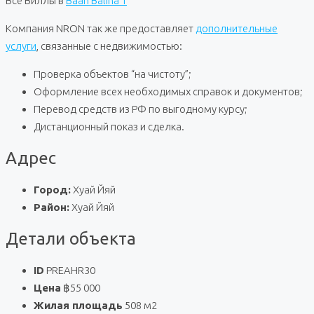
Все Виллы в
Baan Balina 1
Компания NRON так же предоставляет
дополнительные
услуги
, связанные с недвижимостью:
Проверка объектов “на чистоту”;
Оформление всех необходимых справок и документов;
Перевод средств из РФ по выгодному курсу;
Дистанционный показ и сделка.
Адрес
Город:
Хуай Йяй
Район:
Хуай Йяй
Детали объекта
ID
PREAHR30
Цена
฿55 000
Жилая площадь
508 м2