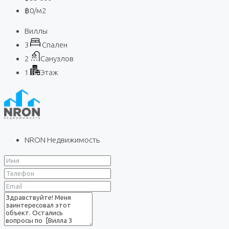
฿0
/м2
Виллы
3
Спален
2
Санузлов
1
Этаж
NRON Недвижимость