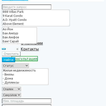
Услуги
О нас
О Компании
Контакты
Очистить
Консультация
Найти