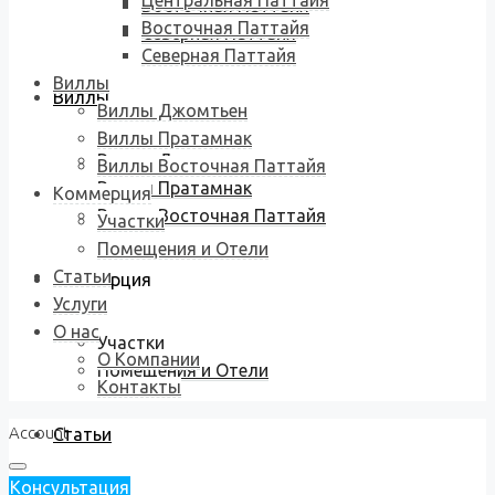
Центральная Паттайя
Восточная Паттайя
Восточная Паттайя
Северная Паттайя
Северная Паттайя
Виллы
Виллы
Виллы Джомтьен
Виллы Пратамнак
Виллы Джомтьен
Виллы Восточная Паттайя
Виллы Пратамнак
Коммерция
Виллы Восточная Паттайя
Участки
Помещения и Отели
Статьи
Коммерция
Услуги
О нас
Участки
О Компании
Помещения и Отели
Контакты
Account
Статьи
Консультация