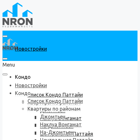
Новостройки
Menu
Кондо
Новостройки
Кондо
Список Кондо Паттайи
Список Кондо Паттайи
Квартиры по районам
Квартиры по районам
Джомтьен
Джомтьен
Наклуа Вонгамат
Наклуа Вонгамат
На-Джомтьен
На-Джомтьен
Центральная Паттайя