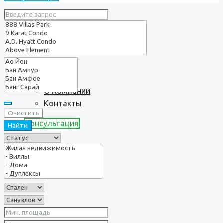
Услуги
О нас
О Компании
Контакты
Очистить
Консультация
Найти