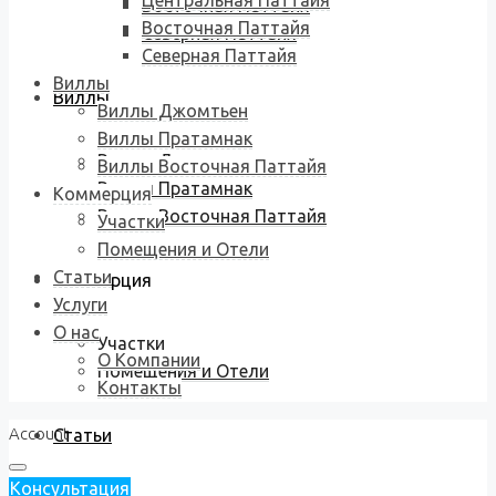
Центральная Паттайя
Восточная Паттайя
Восточная Паттайя
Северная Паттайя
Северная Паттайя
Виллы
Виллы
Виллы Джомтьен
Виллы Пратамнак
Виллы Джомтьен
Виллы Восточная Паттайя
Виллы Пратамнак
Коммерция
Виллы Восточная Паттайя
Участки
Помещения и Отели
Статьи
Коммерция
Услуги
О нас
Участки
О Компании
Помещения и Отели
Контакты
Account
Статьи
Консультация