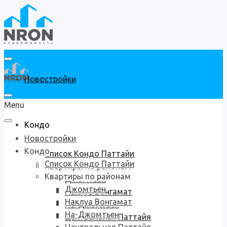
Новостройки
Menu
Кондо
Новостройки
Кондо
Список Кондо Паттайи
Список Кондо Паттайи
Квартиры по районам
Квартиры по районам
Джомтьен
Джомтьен
Наклуа Вонгамат
Наклуа Вонгамат
На-Джомтьен
На-Джомтьен
Центральная Паттайя