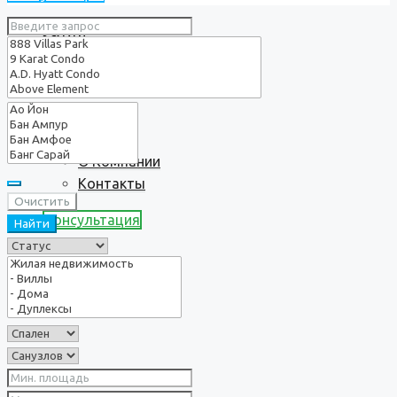
Услуги
О нас
О Компании
Контакты
Очистить
Консультация
Найти