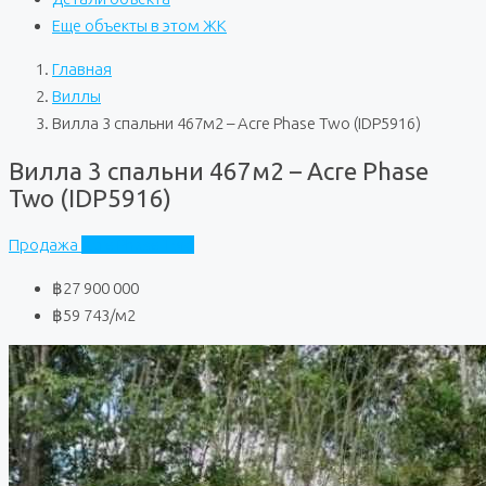
Еще объекты в этом ЖК
Главная
Виллы
Вилла 3 спальни 467м2 – Acre Phase Two (IDP5916)
Вилла 3 спальни 467м2 – Acre Phase
Two (IDP5916)
Продажа
Acre Phase Two
฿27 900 000
฿59 743
/м2