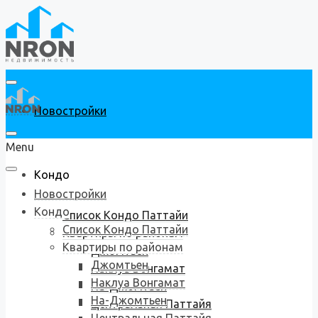
Новостройки
Menu
Кондо
Новостройки
Кондо
Список Кондо Паттайи
Список Кондо Паттайи
Квартиры по районам
Квартиры по районам
Джомтьен
Джомтьен
Наклуа Вонгамат
Наклуа Вонгамат
На-Джомтьен
На-Джомтьен
Центральная Паттайя