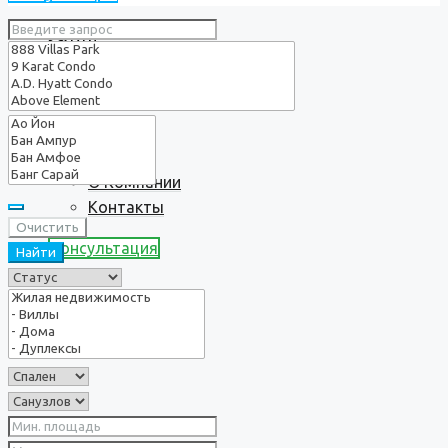
Услуги
О нас
О Компании
Контакты
Очистить
Консультация
Найти