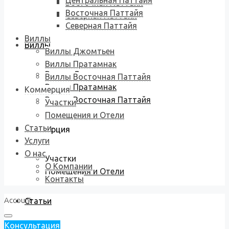
Центральная Паттайя
Восточная Паттайя
Восточная Паттайя
Северная Паттайя
Северная Паттайя
Виллы
Виллы
Виллы Джомтьен
Виллы Пратамнак
Виллы Джомтьен
Виллы Восточная Паттайя
Виллы Пратамнак
Коммерция
Виллы Восточная Паттайя
Участки
Помещения и Отели
Статьи
Коммерция
Услуги
О нас
Участки
О Компании
Помещения и Отели
Контакты
Account
Статьи
Консультация