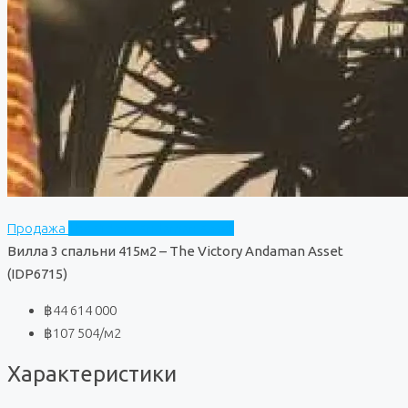
Продажа
The Victory Andaman Asset
Вилла 3 спальни 415м2 – The Victory Andaman Asset
(IDP6715)
฿44 614 000
฿107 504
/м2
Характеристики