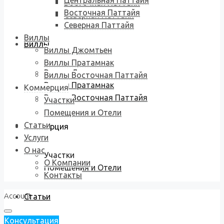
Центральная Паттайя
Восточная Паттайя
Восточная Паттайя
Северная Паттайя
Северная Паттайя
Виллы
Виллы
Виллы Джомтьен
Виллы Пратамнак
Виллы Джомтьен
Виллы Восточная Паттайя
Виллы Пратамнак
Коммерция
Виллы Восточная Паттайя
Участки
Помещения и Отели
Статьи
Коммерция
Услуги
О нас
Участки
О Компании
Помещения и Отели
Контакты
Account
Статьи
Консультация