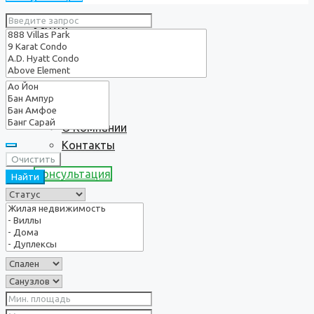
Услуги
О нас
О Компании
Контакты
Очистить
Консультация
Найти