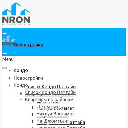
Новостройки
Menu
Кондо
Новостройки
Кондо
Список Кондо Паттайи
Список Кондо Паттайи
Квартиры по районам
Квартиры по районам
Джомтьен
Джомтьен
Наклуа Вонгамат
Наклуа Вонгамат
На-Джомтьен
На-Джомтьен
Центральная Паттайя