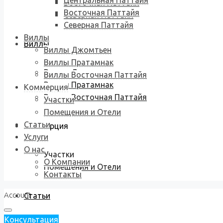
Центральная Паттайя
Восточная Паттайя
Восточная Паттайя
Северная Паттайя
Северная Паттайя
Виллы
Виллы
Виллы Джомтьен
Виллы Пратамнак
Виллы Джомтьен
Виллы Восточная Паттайя
Виллы Пратамнак
Коммерция
Виллы Восточная Паттайя
Участки
Помещения и Отели
Статьи
Коммерция
Услуги
О нас
Участки
О Компании
Помещения и Отели
Контакты
Account
Статьи
Консультация