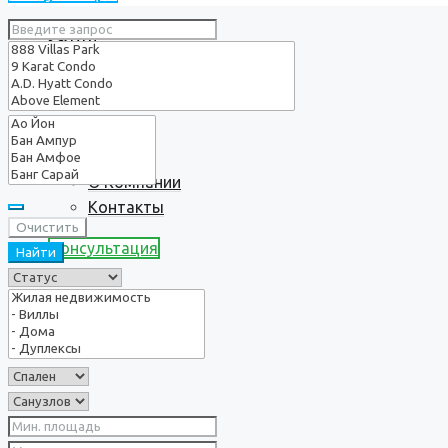
Услуги
О нас
О Компании
Контакты
Очистить
Консультация
Найти