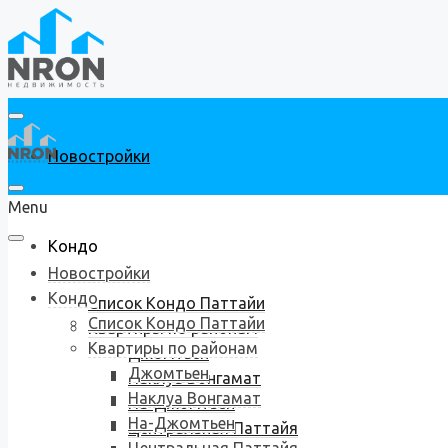
Новостройки
Menu
Кондо
Новостройки
Кондо
Список Кондо Паттайи
Список Кондо Паттайи
Квартиры по районам
Квартиры по районам
Джомтьен
Джомтьен
Наклуа Вонгамат
Наклуа Вонгамат
На-Джомтьен
На-Джомтьен
Центральная Паттайя