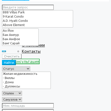
Услуги
О нас
О Компании
Контакты
Очистить
Консультация
Найти