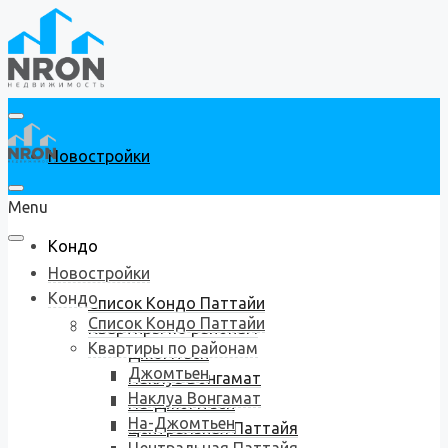
Новостройки
Menu
Кондо
Новостройки
Кондо
Список Кондо Паттайи
Список Кондо Паттайи
Квартиры по районам
Квартиры по районам
Джомтьен
Джомтьен
Наклуа Вонгамат
Наклуа Вонгамат
На-Джомтьен
На-Джомтьен
Центральная Паттайя