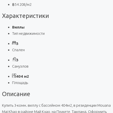
฿54 208
/м2
Характеристики
Виллы
Тип недвижимости
3
Спален
3
Санузлов
404 м2
Площадь
Описание
Купить 3-комн. виллу с бассейном 404м2, в резиденции Mouana
Mai Khao в районе Май Кхао, на Пхукете, Таиланд. Оформить