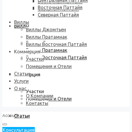
Центральная Паттайя
Восточная Паттайя
Восточная Паттайя
Северная Паттайя
Северная Паттайя
Виллы
Виллы
Виллы Джомтьен
Виллы Пратамнак
Виллы Джомтьен
Виллы Восточная Паттайя
Виллы Пратамнак
Коммерция
Виллы Восточная Паттайя
Участки
Помещения и Отели
Статьи
Коммерция
Услуги
О нас
Участки
О Компании
Помещения и Отели
Контакты
Account
Статьи
Консультация