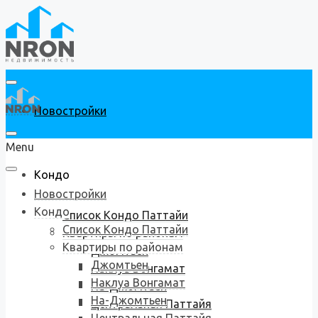
Новостройки
Menu
Кондо
Новостройки
Кондо
Список Кондо Паттайи
Список Кондо Паттайи
Квартиры по районам
Квартиры по районам
Джомтьен
Джомтьен
Наклуа Вонгамат
Наклуа Вонгамат
На-Джомтьен
На-Джомтьен
Центральная Паттайя