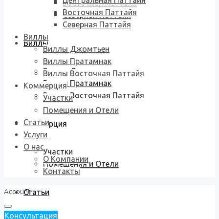
Центральная Паттайя
Восточная Паттайя
Восточная Паттайя
Северная Паттайя
Северная Паттайя
Виллы
Виллы
Виллы Джомтьен
Виллы Пратамнак
Виллы Джомтьен
Виллы Восточная Паттайя
Виллы Пратамнак
Коммерция
Виллы Восточная Паттайя
Участки
Помещения и Отели
Статьи
Коммерция
Услуги
О нас
Участки
О Компании
Помещения и Отели
Контакты
Account
Статьи
Консультация