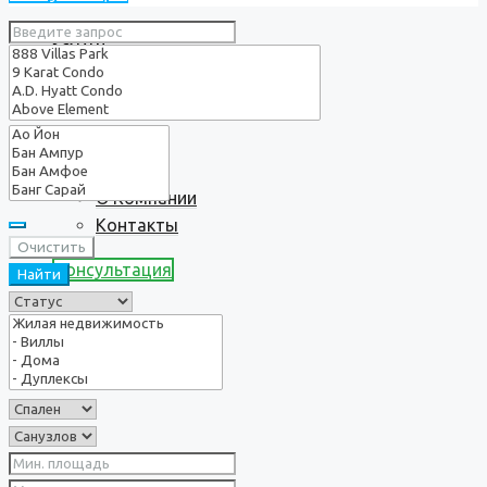
Услуги
О нас
О Компании
Контакты
Очистить
Консультация
Найти