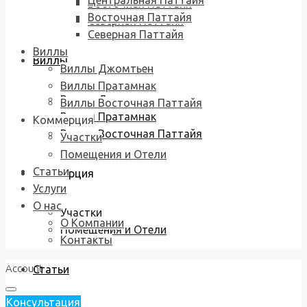
Центральная Паттайя
Восточная Паттайя
Восточная Паттайя
Северная Паттайя
Северная Паттайя
Виллы
Виллы
Виллы Джомтьен
Виллы Пратамнак
Виллы Джомтьен
Виллы Восточная Паттайя
Виллы Пратамнак
Коммерция
Виллы Восточная Паттайя
Участки
Помещения и Отели
Статьи
Коммерция
Услуги
О нас
Участки
О Компании
Помещения и Отели
Контакты
Account
Статьи
Консультация