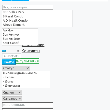
Услуги
О нас
О Компании
Контакты
Очистить
Консультация
Найти