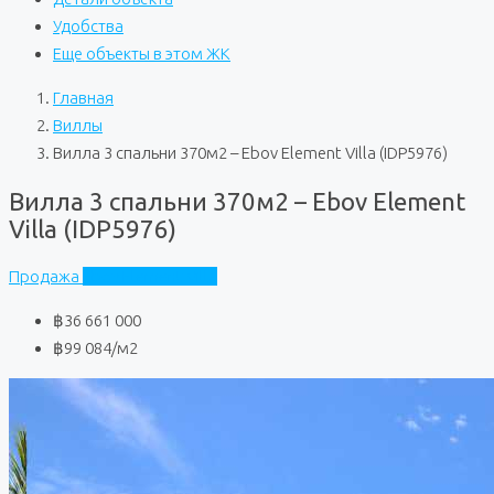
Удобства
Еще объекты в этом ЖК
Главная
Виллы
Вилла 3 спальни 370м2 – Ebov Element Villa (IDP5976)
Вилла 3 спальни 370м2 – Ebov Element
Villa (IDP5976)
Продажа
Ebov Element Villa
฿36 661 000
฿99 084
/м2