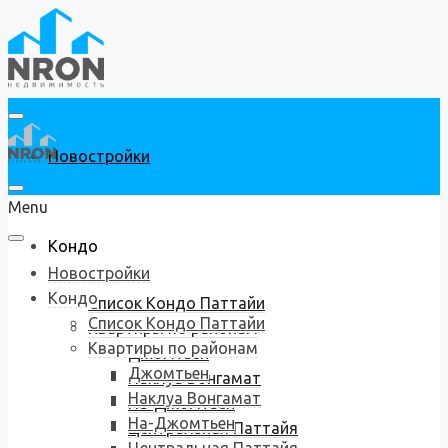
Новостройки
Menu
Кондо
Новостройки
Кондо
Список Кондо Паттайи
Список Кондо Паттайи
Квартиры по районам
Квартиры по районам
Джомтьен
Джомтьен
Наклуа Вонгамат
Наклуа Вонгамат
На-Джомтьен
На-Джомтьен
Центральная Паттайя