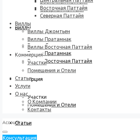
Центральная Паттайя
Восточная Паттайя
Восточная Паттайя
Северная Паттайя
Северная Паттайя
Виллы
Виллы
Виллы Джомтьен
Виллы Пратамнак
Виллы Джомтьен
Виллы Восточная Паттайя
Виллы Пратамнак
Коммерция
Виллы Восточная Паттайя
Участки
Помещения и Отели
Статьи
Коммерция
Услуги
О нас
Участки
О Компании
Помещения и Отели
Контакты
Account
Статьи
Консультация