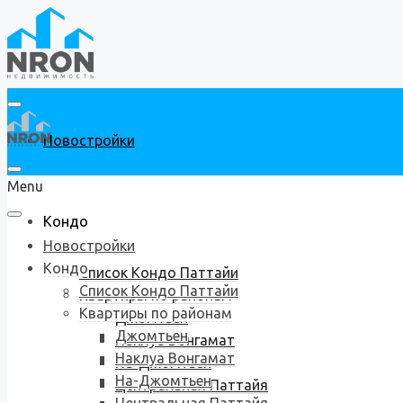
Новостройки
Menu
Кондо
Новостройки
Кондо
Список Кондо Паттайи
Список Кондо Паттайи
Квартиры по районам
Квартиры по районам
Джомтьен
Джомтьен
Наклуа Вонгамат
Наклуа Вонгамат
На-Джомтьен
На-Джомтьен
Центральная Паттайя