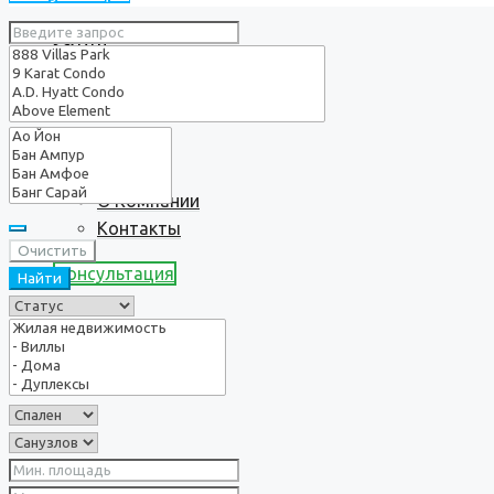
Услуги
О нас
О Компании
Контакты
Очистить
Консультация
Найти