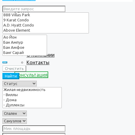
Услуги
О нас
О Компании
Контакты
Очистить
Консультация
Найти