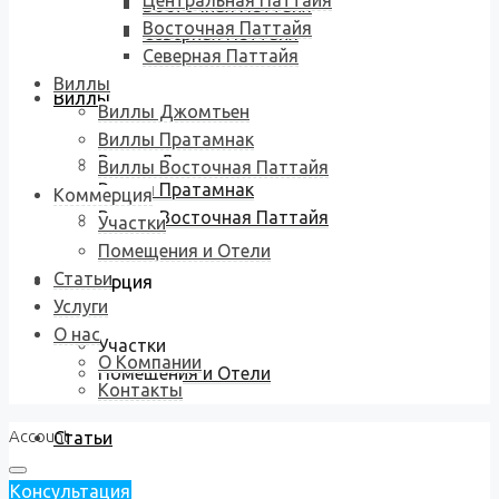
Центральная Паттайя
Восточная Паттайя
Восточная Паттайя
Северная Паттайя
Северная Паттайя
Виллы
Виллы
Виллы Джомтьен
Виллы Пратамнак
Виллы Джомтьен
Виллы Восточная Паттайя
Виллы Пратамнак
Коммерция
Виллы Восточная Паттайя
Участки
Помещения и Отели
Статьи
Коммерция
Услуги
О нас
Участки
О Компании
Помещения и Отели
Контакты
Account
Статьи
Консультация