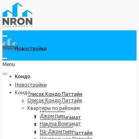
Новостройки
Menu
Кондо
Новостройки
Кондо
Список Кондо Паттайи
Список Кондо Паттайи
Квартиры по районам
Квартиры по районам
Джомтьен
Джомтьен
Наклуа Вонгамат
Наклуа Вонгамат
На-Джомтьен
На-Джомтьен
Центральная Паттайя