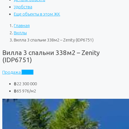
Удобства
Еще объекты в этом ЖК
Главная
Виллы
Вилла 3 спальни 338м2 – Zenity (IDP6751)
Вилла 3 спальни 338м2 – Zenity
(IDP6751)
Продажа
Zenity
฿22 300 000
฿65 976
/м2