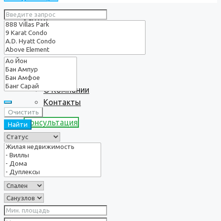
Услуги
О нас
О Компании
Контакты
Очистить
Консультация
Найти