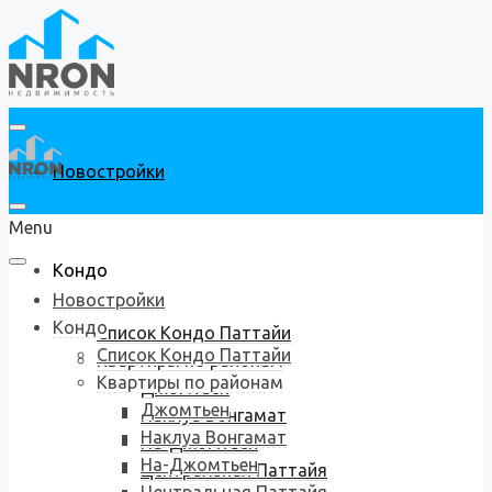
Новостройки
Menu
Кондо
Новостройки
Кондо
Список Кондо Паттайи
Список Кондо Паттайи
Квартиры по районам
Квартиры по районам
Джомтьен
Джомтьен
Наклуа Вонгамат
Наклуа Вонгамат
На-Джомтьен
На-Джомтьен
Центральная Паттайя