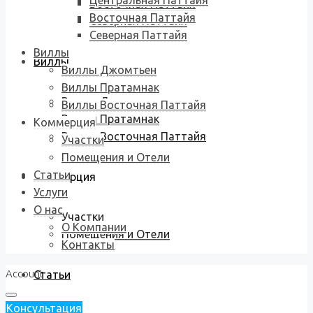
Центральная Паттайя
Восточная Паттайя
Восточная Паттайя
Северная Паттайя
Северная Паттайя
Виллы
Виллы
Виллы Джомтьен
Виллы Пратамнак
Виллы Джомтьен
Виллы Восточная Паттайя
Виллы Пратамнак
Коммерция
Виллы Восточная Паттайя
Участки
Помещения и Отели
Статьи
Коммерция
Услуги
О нас
Участки
О Компании
Помещения и Отели
Контакты
Account
Статьи
Консультация