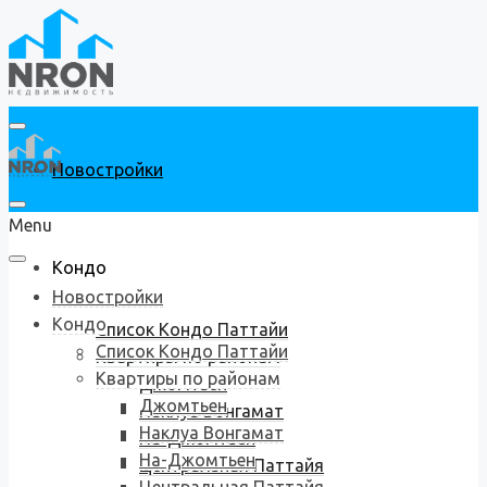
Новостройки
Menu
Кондо
Новостройки
Кондо
Список Кондо Паттайи
Список Кондо Паттайи
Квартиры по районам
Квартиры по районам
Джомтьен
Джомтьен
Наклуа Вонгамат
Наклуа Вонгамат
На-Джомтьен
На-Джомтьен
Центральная Паттайя