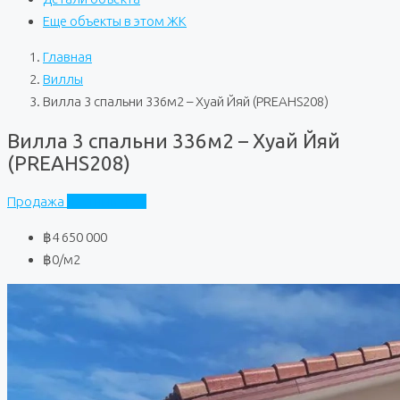
Еще объекты в этом ЖК
Главная
Виллы
Вилла 3 спальни 336м2 – Хуай Йяй (PREAHS208)
Вилла 3 спальни 336м2 – Хуай Йяй
(PREAHS208)
Продажа
Частный дом
฿4 650 000
฿0
/м2