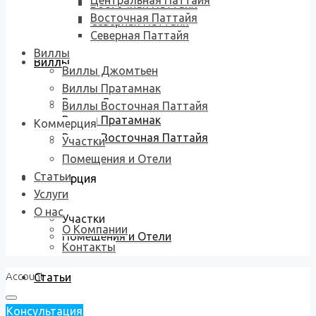
Центральная Паттайя
Восточная Паттайя
Восточная Паттайя
Северная Паттайя
Северная Паттайя
Виллы
Виллы
Виллы Джомтьен
Виллы Пратамнак
Виллы Джомтьен
Виллы Восточная Паттайя
Виллы Пратамнак
Коммерция
Виллы Восточная Паттайя
Участки
Помещения и Отели
Статьи
Коммерция
Услуги
О нас
Участки
О Компании
Помещения и Отели
Контакты
Account
Статьи
Консультация