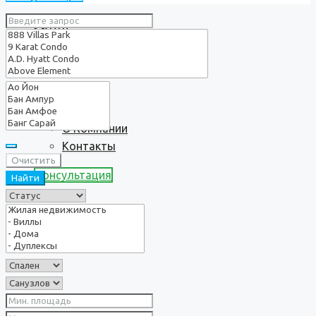
Услуги
О нас
О Компании
Контакты
Очистить
Консультация
Найти