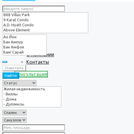
Услуги
О нас
О Компании
Контакты
Очистить
Консультация
Найти