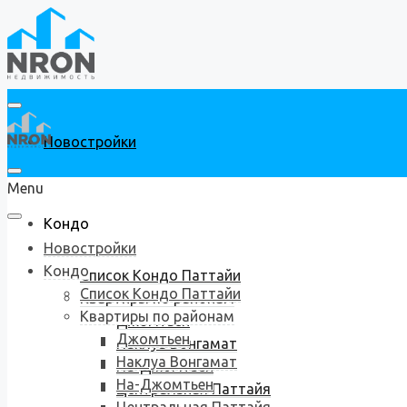
Новостройки
Menu
Кондо
Новостройки
Кондо
Список Кондо Паттайи
Список Кондо Паттайи
Квартиры по районам
Квартиры по районам
Джомтьен
Джомтьен
Наклуа Вонгамат
Наклуа Вонгамат
На-Джомтьен
На-Джомтьен
Центральная Паттайя