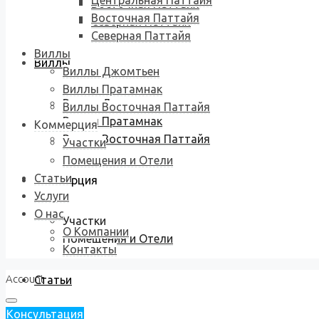
Центральная Паттайя
Восточная Паттайя
Восточная Паттайя
Северная Паттайя
Северная Паттайя
Виллы
Виллы
Виллы Джомтьен
Виллы Пратамнак
Виллы Джомтьен
Виллы Восточная Паттайя
Виллы Пратамнак
Коммерция
Виллы Восточная Паттайя
Участки
Помещения и Отели
Статьи
Коммерция
Услуги
О нас
Участки
О Компании
Помещения и Отели
Контакты
Account
Статьи
Консультация