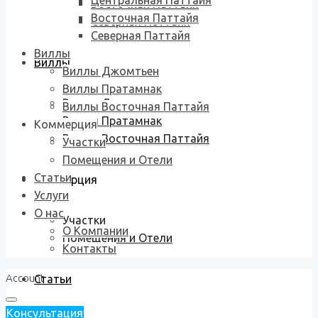
Центральная Паттайя
Восточная Паттайя
Восточная Паттайя
Северная Паттайя
Северная Паттайя
Виллы
Виллы
Виллы Джомтьен
Виллы Пратамнак
Виллы Джомтьен
Виллы Восточная Паттайя
Виллы Пратамнак
Коммерция
Виллы Восточная Паттайя
Участки
Помещения и Отели
Статьи
Коммерция
Услуги
О нас
Участки
О Компании
Помещения и Отели
Контакты
Account
Статьи
Консультация