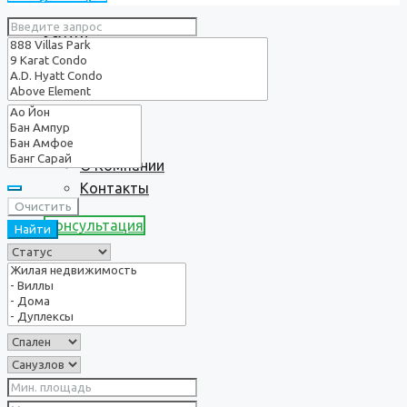
Услуги
О нас
О Компании
Контакты
Очистить
Консультация
Найти