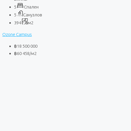
5
Спален
5
Санузлов
394
м2
Ozone Campus
฿18 500 000
฿60 458
/м2