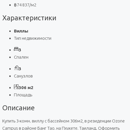
฿74 837
/м2
Характеристики
Виллы
Тип недвижимости
3
Спален
3
Санузлов
306 м2
Площадь
Описание
Купить 3-комн. виллу с бассейном 306м2, в резиденции Ozone
Campus в районе Банг Тао, на Пхукете, Таиланд. Оформить