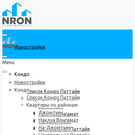
Новостройки
Menu
Кондо
Новостройки
Кондо
Список Кондо Паттайи
Список Кондо Паттайи
Квартиры по районам
Квартиры по районам
Джомтьен
Джомтьен
Наклуа Вонгамат
Наклуа Вонгамат
На-Джомтьен
На-Джомтьен
Центральная Паттайя