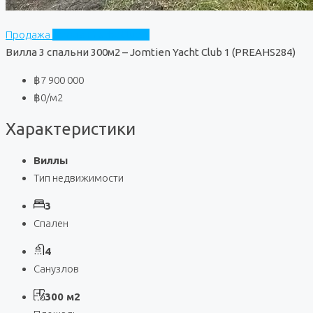
Продажа
Jomtien Yacht Club 1
Вилла 3 спальни 300м2 – Jomtien Yacht Club 1 (PREAHS284)
฿7 900 000
฿0
/м2
Характеристики
Виллы
Тип недвижимости
3
Спален
4
Санузлов
300 м2