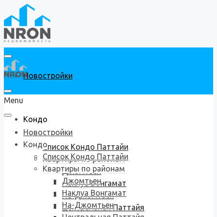
Новостройки
Menu
Кондо
Новостройки
Кондо
Список Кондо Паттайи
Список Кондо Паттайи
Квартиры по районам
Квартиры по районам
Джомтьен
Джомтьен
Наклуа Вонгамат
Наклуа Вонгамат
На-Джомтьен
На-Джомтьен
Центральная Паттайя