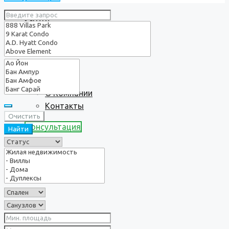
Услуги
О нас
О Компании
Контакты
Очистить
Консультация
Найти