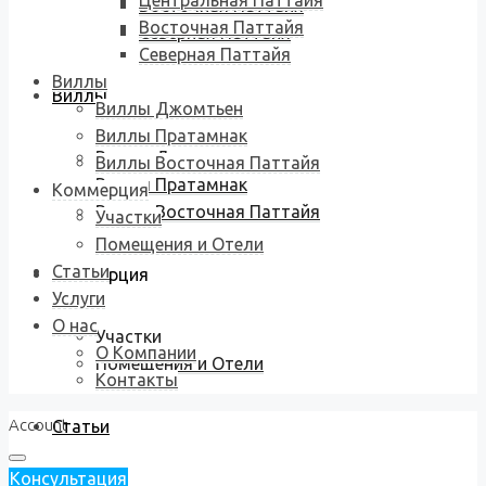
Центральная Паттайя
Восточная Паттайя
Восточная Паттайя
Северная Паттайя
Северная Паттайя
Виллы
Виллы
Виллы Джомтьен
Виллы Пратамнак
Виллы Джомтьен
Виллы Восточная Паттайя
Виллы Пратамнак
Коммерция
Виллы Восточная Паттайя
Участки
Помещения и Отели
Статьи
Коммерция
Услуги
О нас
Участки
О Компании
Помещения и Отели
Контакты
Account
Статьи
Консультация