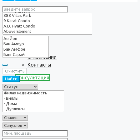
Услуги
О нас
О Компании
Контакты
Очистить
Консультация
Найти