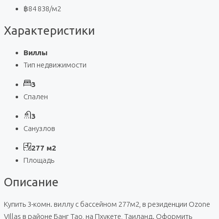
฿84 838
/м2
Характеристики
Виллы
Тип недвижимости
3
Спален
3
Санузлов
277 м2
Площадь
Описание
Купить 3-комн. виллу с бассейном 277м2, в резиденции Ozone
Villas в районе Банг Тао, на Пхукете, Таиланд. Оформить