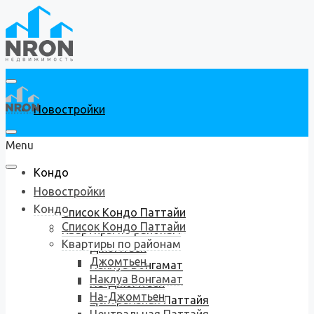
Новостройки
Menu
Кондо
Новостройки
Кондо
Список Кондо Паттайи
Список Кондо Паттайи
Квартиры по районам
Квартиры по районам
Джомтьен
Джомтьен
Наклуа Вонгамат
Наклуа Вонгамат
На-Джомтьен
На-Джомтьен
Центральная Паттайя