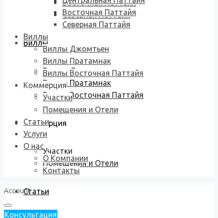
Центральная Паттайя
Восточная Паттайя
Восточная Паттайя
Северная Паттайя
Северная Паттайя
Виллы
Виллы
Виллы Джомтьен
Виллы Пратамнак
Виллы Джомтьен
Виллы Восточная Паттайя
Виллы Пратамнак
Коммерция
Виллы Восточная Паттайя
Участки
Помещения и Отели
Статьи
Коммерция
Услуги
О нас
Участки
О Компании
Помещения и Отели
Контакты
Account
Статьи
Консультация