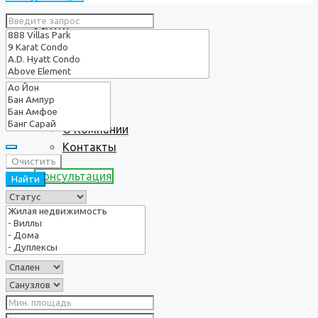
Услуги
О нас
О Компании
Контакты
Очистить
Консультация
Найти