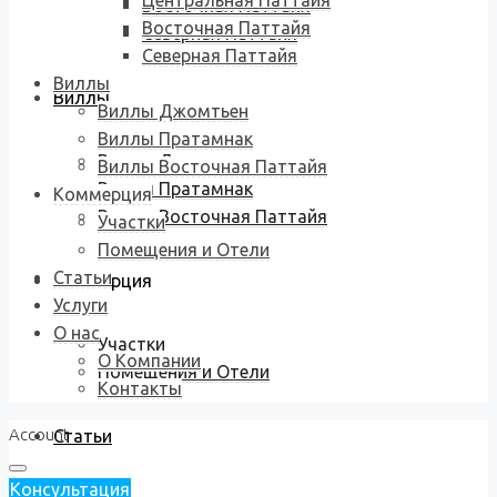
Центральная Паттайя
Восточная Паттайя
Восточная Паттайя
Северная Паттайя
Северная Паттайя
Виллы
Виллы
Виллы Джомтьен
Виллы Пратамнак
Виллы Джомтьен
Виллы Восточная Паттайя
Виллы Пратамнак
Коммерция
Виллы Восточная Паттайя
Участки
Помещения и Отели
Статьи
Коммерция
Услуги
О нас
Участки
О Компании
Помещения и Отели
Контакты
Account
Статьи
Консультация