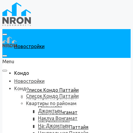
Новостройки
Menu
Кондо
Новостройки
Кондо
Список Кондо Паттайи
Список Кондо Паттайи
Квартиры по районам
Квартиры по районам
Джомтьен
Джомтьен
Наклуа Вонгамат
Наклуа Вонгамат
На-Джомтьен
На-Джомтьен
Центральная Паттайя