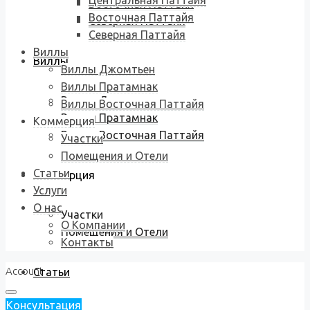
Центральная Паттайя
Восточная Паттайя
Восточная Паттайя
Северная Паттайя
Северная Паттайя
Виллы
Виллы
Виллы Джомтьен
Виллы Пратамнак
Виллы Джомтьен
Виллы Восточная Паттайя
Виллы Пратамнак
Коммерция
Виллы Восточная Паттайя
Участки
Помещения и Отели
Статьи
Коммерция
Услуги
О нас
Участки
О Компании
Помещения и Отели
Контакты
Account
Статьи
Консультация