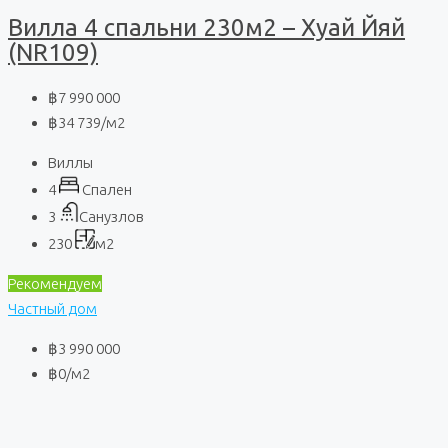
Вилла 4 спальни 230м2 – Хуай Йяй
(NR109)
฿7 990 000
฿34 739
/м2
Виллы
4
Спален
3
Санузлов
230
м2
Рекомендуем
Частный дом
฿3 990 000
฿0
/м2