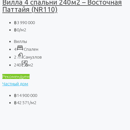
Вилла 4 спальни 240м2 – Восточная
Паттайя (NR110)
฿3 990 000
฿0
/м2
Виллы
4
Спален
2
Санузлов
240
м2
Рекомендуем
Частный дом
฿14 900 000
฿42 571
/м2