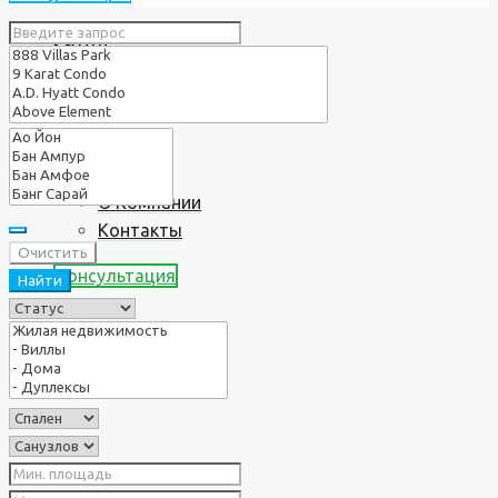
Услуги
О нас
О Компании
Контакты
Очистить
Консультация
Найти