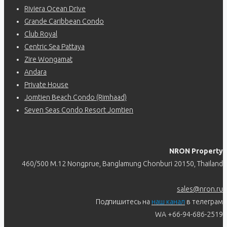
Riviera Ocean Drive
Grande Caribbean Condo
Club Royal
Centric Sea Pattaya
Zire Wongamat
Andara
Private House
Jomtien Beach Condo (Rimhaad)
Seven Seas Condo Resort Jomtien
NRON Property
460/500 M.12 Nongprue, Banglamung Chonburi 20150, Thailand
sales@nron.ru
Подпишитесь на
наш канал
в телеграм
WA +66-94-686-2519