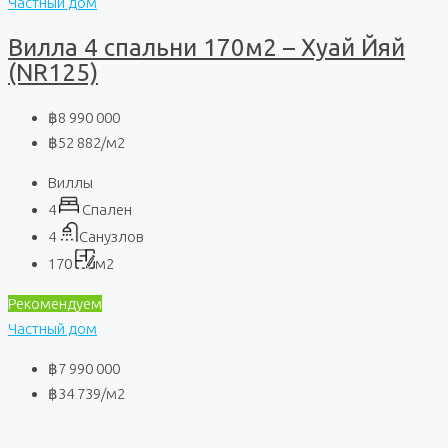
Частный дом
Вилла 4 спальни 170м2 – Хуай Йяй
(NR125)
฿8 990 000
฿52 882
/м2
Виллы
4
Спален
4
Санузлов
170
м2
Рекомендуем
Частный дом
฿7 990 000
฿34 739
/м2