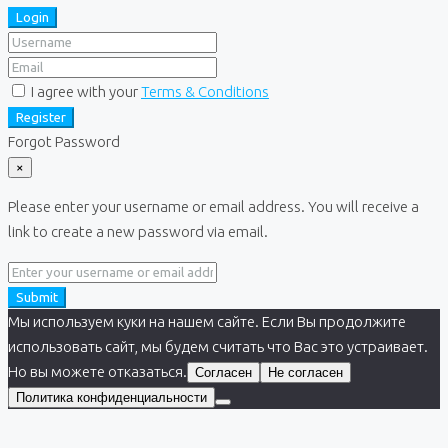
Login
I agree with your
Terms & Conditions
Register
Forgot Password
×
Please enter your username or email address. You will receive a
link to create a new password via email.
Submit
Мы используем куки на нашем сайте. Если Вы продолжите
использовать сайт, мы будем считать что Вас это устраивает.
Но вы можете отказаться.
Согласен
Не согласен
Политика конфиденциальности