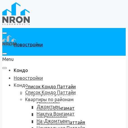
Новостройки
Menu
Кондо
Новостройки
Кондо
Список Кондо Паттайи
Список Кондо Паттайи
Квартиры по районам
Квартиры по районам
Джомтьен
Джомтьен
Наклуа Вонгамат
Наклуа Вонгамат
На-Джомтьен
На-Джомтьен
Центральная Паттайя