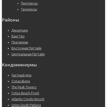
Пентхаусы
Таунхаусы
Районы
Джомтьен
Банг Тао
Пратамнак
Восточная Паттайя
Центральная Паттайя
Кондоминиумы
Частный дом
Copacabana
The Peak Towers
Cetus Beach Front
Atlantis Condo Resort
Unixx South Pattaya