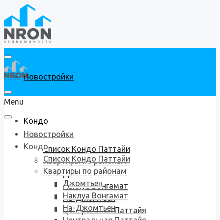
Новостройки
Menu
Кондо
Новостройки
Кондо
Список Кондо Паттайи
Список Кондо Паттайи
Квартиры по районам
Квартиры по районам
Джомтьен
Джомтьен
Наклуа Вонгамат
Наклуа Вонгамат
На-Джомтьен
На-Джомтьен
Центральная Паттайя