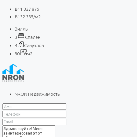
฿11 327 876
฿132 335
/м2
Виллы
3
Спален
4
Санузлов
80
м2
NRON Недвижимость