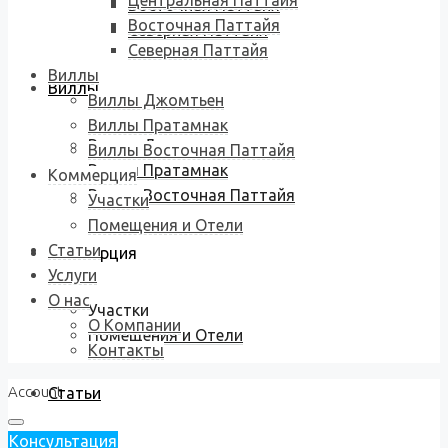
Центральная Паттайя
Восточная Паттайя
Восточная Паттайя
Северная Паттайя
Северная Паттайя
Виллы
Виллы
Виллы Джомтьен
Виллы Пратамнак
Виллы Джомтьен
Виллы Восточная Паттайя
Виллы Пратамнак
Коммерция
Виллы Восточная Паттайя
Участки
Помещения и Отели
Статьи
Коммерция
Услуги
О нас
Участки
О Компании
Помещения и Отели
Контакты
Account
Статьи
Консультация