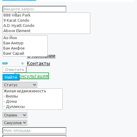
Услуги
О нас
О Компании
Контакты
Очистить
Консультация
Найти