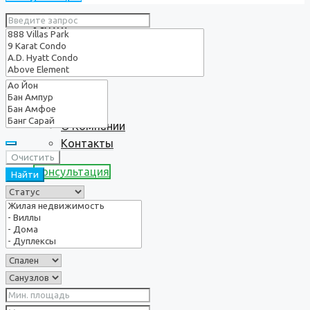
Услуги
О нас
О Компании
Контакты
Очистить
Консультация
Найти