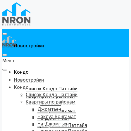
Новостройки
Menu
Кондо
Новостройки
Кондо
Список Кондо Паттайи
Список Кондо Паттайи
Квартиры по районам
Квартиры по районам
Джомтьен
Джомтьен
Наклуа Вонгамат
Наклуа Вонгамат
На-Джомтьен
На-Джомтьен
Центральная Паттайя