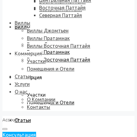
Центральная Паттайя
Восточная Паттайя
Восточная Паттайя
Северная Паттайя
Северная Паттайя
Виллы
Виллы
Виллы Джомтьен
Виллы Пратамнак
Виллы Джомтьен
Виллы Восточная Паттайя
Виллы Пратамнак
Коммерция
Виллы Восточная Паттайя
Участки
Помещения и Отели
Статьи
Коммерция
Услуги
О нас
Участки
О Компании
Помещения и Отели
Контакты
Account
Статьи
Консультация