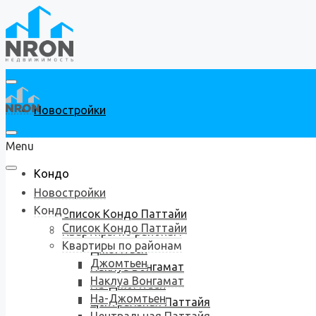
Новостройки
Menu
Кондо
Новостройки
Кондо
Список Кондо Паттайи
Список Кондо Паттайи
Квартиры по районам
Квартиры по районам
Джомтьен
Джомтьен
Наклуа Вонгамат
Наклуа Вонгамат
На-Джомтьен
На-Джомтьен
Центральная Паттайя