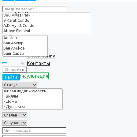
Услуги
О нас
О Компании
Контакты
Очистить
Консультация
Найти