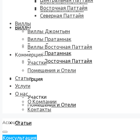
Центральная Паттайя
Восточная Паттайя
Восточная Паттайя
Северная Паттайя
Северная Паттайя
Виллы
Виллы
Виллы Джомтьен
Виллы Пратамнак
Виллы Джомтьен
Виллы Восточная Паттайя
Виллы Пратамнак
Коммерция
Виллы Восточная Паттайя
Участки
Помещения и Отели
Статьи
Коммерция
Услуги
О нас
Участки
О Компании
Помещения и Отели
Контакты
Account
Статьи
Консультация