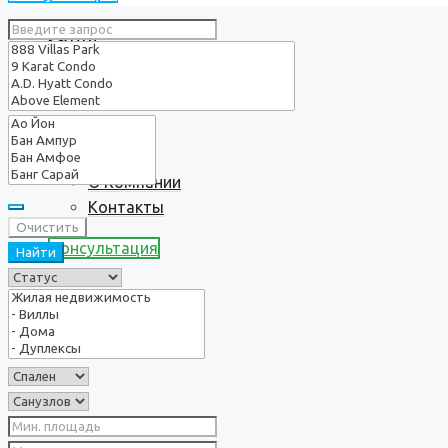
Услуги
О нас
О Компании
Контакты
Очистить
Консультация
Найти