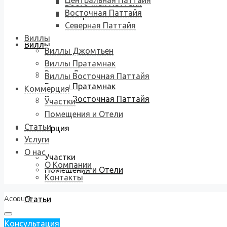
Центральная Паттайя
Восточная Паттайя
Восточная Паттайя
Северная Паттайя
Северная Паттайя
Виллы
Виллы
Виллы Джомтьен
Виллы Пратамнак
Виллы Джомтьен
Виллы Восточная Паттайя
Виллы Пратамнак
Коммерция
Виллы Восточная Паттайя
Участки
Помещения и Отели
Статьи
Коммерция
Услуги
О нас
Участки
О Компании
Помещения и Отели
Контакты
Account
Статьи
Консультация